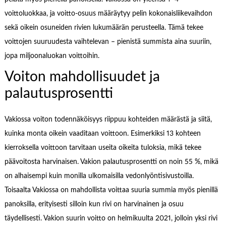
voittoluokkaa, ja voitto-osuus määräytyy pelin kokonaisliikevaihdon
sekä oikein osuneiden rivien lukumäärän perusteella. Tämä tekee
voittojen suuruudesta vaihtelevan – pienistä summista aina suuriin,
jopa miljoonaluokan voittoihin.
Voiton mahdollisuudet ja
palautusprosentti
Vakiossa voiton todennäköisyys riippuu kohteiden määrästä ja siitä,
kuinka monta oikein vaaditaan voittoon. Esimerkiksi 13 kohteen
kierroksella voittoon tarvitaan useita oikeita tuloksia, mikä tekee
päävoitosta harvinaisen. Vakion palautusprosentti on noin 55 %, mikä
on alhaisempi kuin monilla ulkomaisilla vedonlyöntisivustoilla.
Toisaalta Vakiossa on mahdollista voittaa suuria summia myös pienillä
panoksilla, erityisesti silloin kun rivi on harvinainen ja osuu
täydellisesti. Vakion suurin voitto on helmikuulta 2021, jolloin yksi rivi