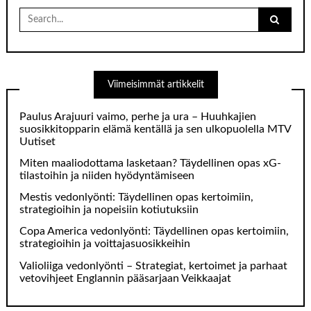
Search
for:
Viimeisimmät artikkelit
Paulus Arajuuri vaimo, perhe ja ura – Huuhkajien
suosikkitopparin elämä kentällä ja sen ulkopuolella MTV
Uutiset
Miten maaliodottama lasketaan? Täydellinen opas xG-
tilastoihin ja niiden hyödyntämiseen
Mestis vedonlyönti: Täydellinen opas kertoimiin,
strategioihin ja nopeisiin kotiutuksiin
Copa America vedonlyönti: Täydellinen opas kertoimiin,
strategioihin ja voittajasuosikkeihin
Valioliiga vedonlyönti – Strategiat, kertoimet ja parhaat
vetovihjeet Englannin pääsarjaan Veikkaajat