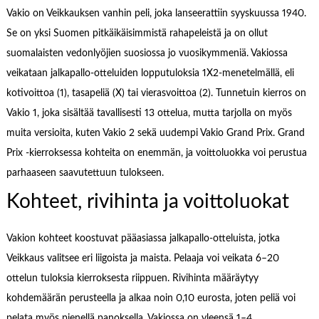
Vakio on Veikkauksen vanhin peli, joka lanseerattiin syyskuussa 1940.
Se on yksi Suomen pitkäikäisimmistä rahapeleistä ja on ollut
suomalaisten vedonlyöjien suosiossa jo vuosikymmeniä. Vakiossa
veikataan jalkapallo-otteluiden lopputuloksia 1X2-menetelmällä, eli
kotivoittoa (1), tasapeliä (X) tai vierasvoittoa (2). Tunnetuin kierros on
Vakio 1, joka sisältää tavallisesti 13 ottelua, mutta tarjolla on myös
muita versioita, kuten Vakio 2 sekä uudempi Vakio Grand Prix. Grand
Prix -kierroksessa kohteita on enemmän, ja voittoluokka voi perustua
parhaaseen saavutettuun tulokseen.
Kohteet, rivihinta ja voittoluokat
Vakion kohteet koostuvat pääasiassa jalkapallo-otteluista, jotka
Veikkaus valitsee eri liigoista ja maista. Pelaaja voi veikata 6–20
ottelun tuloksia kierroksesta riippuen. Rivihinta määräytyy
kohdemäärän perusteella ja alkaa noin 0,10 eurosta, joten peliä voi
pelata myös pienellä panoksella. Vakiossa on yleensä 1–4