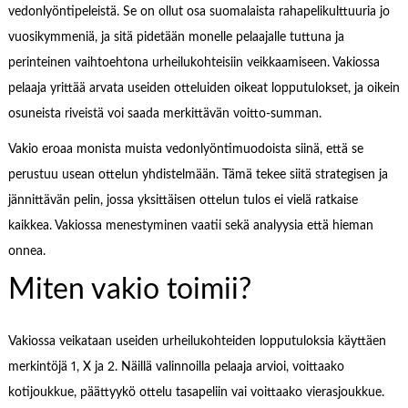
vedonlyöntipeleistä. Se on ollut osa suomalaista rahapelikulttuuria jo
vuosikymmeniä, ja sitä pidetään monelle pelaajalle tuttuna ja
perinteinen vaihtoehtona urheilukohteisiin veikkaamiseen. Vakiossa
pelaaja yrittää arvata useiden otteluiden oikeat lopputulokset, ja oikein
osuneista riveistä voi saada merkittävän voitto-summan.
Vakio eroaa monista muista vedonlyöntimuodoista siinä, että se
perustuu usean ottelun yhdistelmään. Tämä tekee siitä strategisen ja
jännittävän pelin, jossa yksittäisen ottelun tulos ei vielä ratkaise
kaikkea. Vakiossa menestyminen vaatii sekä analyysia että hieman
onnea.
Miten vakio toimii?
Vakiossa veikataan useiden urheilukohteiden lopputuloksia käyttäen
merkintöjä 1, X ja 2. Näillä valinnoilla pelaaja arvioi, voittaako
kotijoukkue, päättyykö ottelu tasapeliin vai voittaako vierasjoukkue.