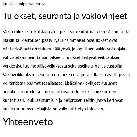
kuittasi miljoona euroa.
Tulokset, seuranta ja vakiovihjeet
Vakio tulokset julkaistaan aina pelin sulkeuduttua, yleensä sunnuntai-
iltaisin tai kierroksen päätyttyä. Ensimmäiset osatulokset ovat
nähtävissä heti otteluiden päätyttyä, ja lopullinen vakio-voitonjako
vahvistetaan pian tämän jälkeen. Tulokset löytyvät Veikkauksen
verkkosivuilta, mobiilisovelluksesta sekä useilta urheilusivustoilta.
Vakioveikkauksen seuranta on tärkeä osa peliä, sillä sen avulla pelaaja
voi tarkistaa osumat reaaliajassa. Lisäksi vakiovihjeet auttavat
arvioimaan otteluita – ne perustuvat esimerkiksi joukkueiden
kuntotilaan, loukkaantumisiin ja peliprosentteihin, jotka kertovat
kuinka suuri osa pelaajista on valinnut tietyn tuloksen.
Yhteenveto