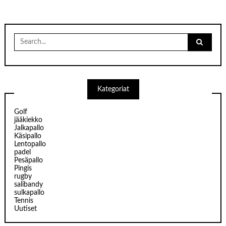
Search
for:
Kategoriat
Golf
jääkiekko
Jalkapallo
Käsipallo
Lentopallo
padel
Pesäpallo
Pingis
rugby
salibandy
sulkapallo
Tennis
Uutiset