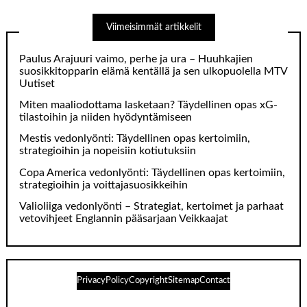
Viimeisimmät artikkelit
Paulus Arajuuri vaimo, perhe ja ura – Huuhkajien
suosikkitopparin elämä kentällä ja sen ulkopuolella MTV
Uutiset
Miten maaliodottama lasketaan? Täydellinen opas xG-
tilastoihin ja niiden hyödyntämiseen
Mestis vedonlyönti: Täydellinen opas kertoimiin,
strategioihin ja nopeisiin kotiutuksiin
Copa America vedonlyönti: Täydellinen opas kertoimiin,
strategioihin ja voittajasuosikkeihin
Valioliiga vedonlyönti – Strategiat, kertoimet ja parhaat
vetovihjeet Englannin pääsarjaan Veikkaajat
PrivacyPolicy
Copyright
Sitemap
Contact