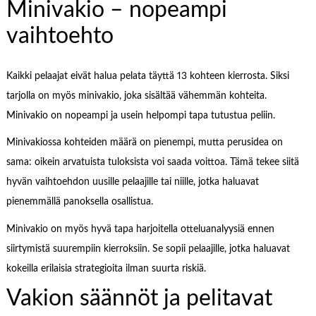
Minivakio – nopeampi
vaihtoehto
Kaikki pelaajat eivät halua pelata täyttä 13 kohteen kierrosta. Siksi
tarjolla on myös minivakio, joka sisältää vähemmän kohteita.
Minivakio on nopeampi ja usein helpompi tapa tutustua peliin.
Minivakiossa kohteiden määrä on pienempi, mutta perusidea on
sama: oikein arvatuista tuloksista voi saada voittoa. Tämä tekee siitä
hyvän vaihtoehdon uusille pelaajille tai niille, jotka haluavat
pienemmällä panoksella osallistua.
Minivakio on myös hyvä tapa harjoitella otteluanalyysiä ennen
siirtymistä suurempiin kierroksiin. Se sopii pelaajille, jotka haluavat
kokeilla erilaisia strategioita ilman suurta riskiä.
Vakion säännöt ja pelitavat