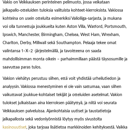
Vakio on Veikkauksen perinteinen pelimuoto, jossa veikataan
jalkapallo-otteluiden tuloksia valituista kohteet-kierroksista. Vakiossa
kohteina on usein otteluita esimerkiksi Valioliiga-sarjasta, ja mukana
voi olla tunnettuja joukkueita kuten Aston Villa, Watford, Portsmouth,
Ipswich, Manchester, Birmingham, Chelsea, West Ham, Wrexham,
Charlton, Derby, Millwall sekä Southampton. Pelaaja tekee omat
valintansa 1–X–2 -järjestelmällä, ja tavoitteena on saada
mahdollisimman monta oikein – parhaimmillaan päästä täysosumille ja
saavuttaa paras tulos.
Vakion viehätys perustuu siihen, että voit yhdistää urheilutiedon ja
analyysin. Vakiossa menestyminen ei ole vain sattumaa, vaan siihen
vaikuttavat joukkue-kohtaiset tekijät ja otteluiden asetelmat. Vakion
tulokset julkaistaan aina kierroksen päätyttyä, ja niitä voi seurata
Veikkauksen palveluissa. Ajankohtaisia uutiset ja taustatietoja
jalkapallosta sekä vedonlyönnistä löytyy myös sivustolta
kasinouutiset
, joka tarjoaa lisätietoa markkinoiden kehityksestä. Vaikka