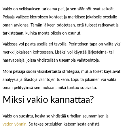
Vakio on veikkauksen tarjoama peli, ja sen säännöt ovat selkeät.
Pelaaja valitsee kierroksen kohteet ja merkitsee jokaiselle ottelulle
oman arvionsa. Tämän jälkeen odotetaan, että tuloset ratkeavat ja
tarkistetaan, kuinka monta oikein on osunut.
Vakiossa voi pelata useilla eri tavoilla. Perinteinen tapa on valita yksi
merkki jokaiseen kohteeseen. Lisäksi voi käyttää järjestelmä- tai
haravapelejä, joissa yhdistellään useampia vaihtoehtoja.
Moni pelaaja suosii yksinkertaista strategiaa, mutta toiset käyttävät
analyysia ja tilastoja valintojen tukena. Lopulta jokainen voi valita
oman pelityylinsä sen mukaan, mikä tuntuu sopivalta.
Miksi vakio kannattaa?
Vakio on suosittu, koska se yhdistää urheilun seuraamisen ja
vedonlyönnin
. Se tekee otteluiden katsomisesta entistä