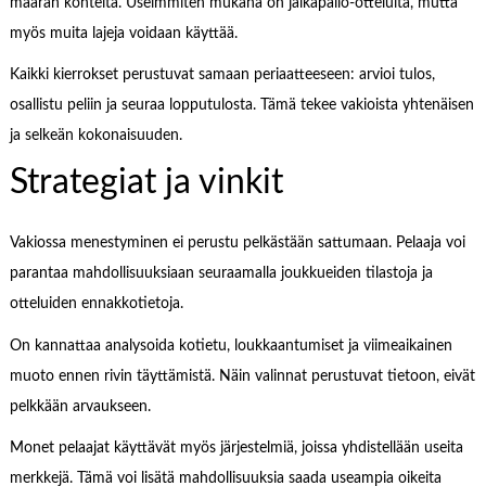
määrän kohteita. Useimmiten mukana on jalkapallo-otteluita, mutta
myös muita lajeja voidaan käyttää.
Kaikki kierrokset perustuvat samaan periaatteeseen: arvioi tulos,
osallistu peliin ja seuraa lopputulosta. Tämä tekee vakioista yhtenäisen
ja selkeän kokonaisuuden.
Strategiat ja vinkit
Vakiossa menestyminen ei perustu pelkästään sattumaan. Pelaaja voi
parantaa mahdollisuuksiaan seuraamalla joukkueiden tilastoja ja
otteluiden ennakkotietoja.
On kannattaa analysoida kotietu, loukkaantumiset ja viimeaikainen
muoto ennen rivin täyttämistä. Näin valinnat perustuvat tietoon, eivät
pelkkään arvaukseen.
Monet pelaajat käyttävät myös järjestelmiä, joissa yhdistellään useita
merkkejä. Tämä voi lisätä mahdollisuuksia saada useampia oikeita