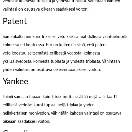
vedosta: kolmesta tuplasta ja yhdestä triplasta. Vähintään kahden
valintasi on osuttava oikeaan saadaksesi voiton.
Patent
Samankaltainen kuin Trixie, eli veto kaikilla mahdollisilla vaihtoehdoilla
kolmessa eri kohteessa. Ero on kuitenkin siinä, että patent-
veto koostuu seitsemästä erillisestä vedosta: kolmesta
yksittäisvedosta, kolmesta tuplasta ja yhdestä triplasta. Vähintään
yhden valintasi on osuttava oikeaan saadaksesi voiton.
Yankee
Toimii samaan tapaan kuin Trixie, mutta sisältää neljä valintaa 11
erillisellä vedolla: kuusi tuplaa, neljä triplaa ja yhden
nelinkertaisen monivedon. Vähintään kahden valintasi on osuttava
oikeaan saadaksesi voiton.