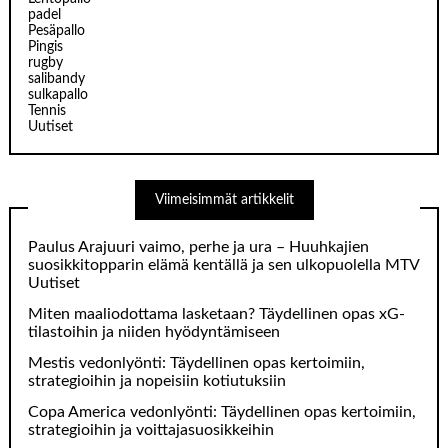
padel
Pesäpallo
Pingis
rugby
salibandy
sulkapallo
Tennis
Uutiset
Viimeisimmät artikkelit
Paulus Arajuuri vaimo, perhe ja ura – Huuhkajien
suosikkitopparin elämä kentällä ja sen ulkopuolella MTV
Uutiset
Miten maaliodottama lasketaan? Täydellinen opas xG-
tilastoihin ja niiden hyödyntämiseen
Mestis vedonlyönti: Täydellinen opas kertoimiin,
strategioihin ja nopeisiin kotiutuksiin
Copa America vedonlyönti: Täydellinen opas kertoimiin,
strategioihin ja voittajasuosikkeihin