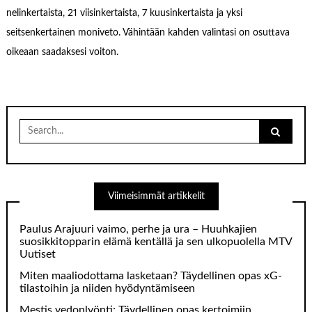
nelinkertaista, 21 viisinkertaista, 7 kuusinkertaista ja yksi
seitsenkertainen moniveto. Vähintään kahden valintasi on osuttava
oikeaan saadaksesi voiton.
Search
for:
Viimeisimmät artikkelit
Paulus Arajuuri vaimo, perhe ja ura – Huuhkajien
suosikkitopparin elämä kentällä ja sen ulkopuolella MTV
Uutiset
Miten maaliodottama lasketaan? Täydellinen opas xG-
tilastoihin ja niiden hyödyntämiseen
Mestis vedonlyönti: Täydellinen opas kertoimiin,