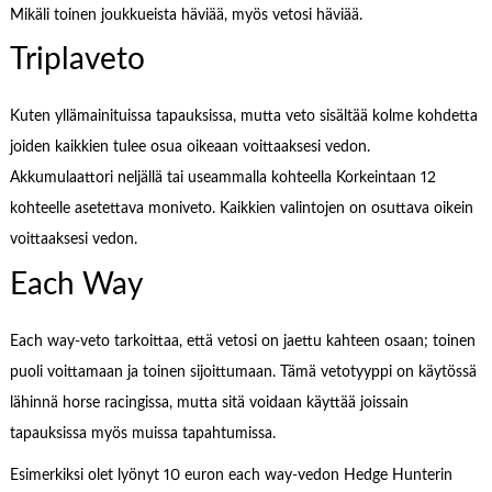
Mikäli toinen joukkueista häviää, myös vetosi häviää.
Triplaveto
Kuten yllämainituissa tapauksissa, mutta veto sisältää kolme kohdetta
joiden kaikkien tulee osua oikeaan voittaaksesi vedon.
Akkumulaattori neljällä tai useammalla kohteella Korkeintaan 12
kohteelle asetettava moniveto. Kaikkien valintojen on osuttava oikein
voittaaksesi vedon.
Each Way
Each way-veto tarkoittaa, että vetosi on jaettu kahteen osaan; toinen
puoli voittamaan ja toinen sijoittumaan. Tämä vetotyyppi on käytössä
lähinnä horse racingissa, mutta sitä voidaan käyttää joissain
tapauksissa myös muissa tapahtumissa.
Esimerkiksi olet lyönyt 10 euron each way-vedon Hedge Hunterin