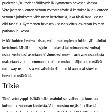
puolesta 5/10 todennäköisyydellä kymmenen hevosen kisassa.
Veto jaetaan 5 euron vetoon voitosta täydellä kertoimella ja 5 euroon
vetoon sijoituksesta viidesosan kertoimella, joka tässä tapauksessa
olisi tasoitus. Kymmenen hevosen kisassa sijoitus lasketaan kolmen
parhaan joukossa.
Mikäli kohteesi voittaa kisan, voitat molempien osioiden yllämainitut
kertoimet. Mikäli kohde sijoittuu toiseksi tai kolmanneksi, voittaja-
osuus vedostasi lasketaan hävinneeksi, mutta each way-osuudesta
maksetaan voitot alemman kertoimen mukaan. Sijoitusten määrä
each way-osuudessa voi vaihdella riippuen kisaan osallistuvien
hevosten määrästä.
Trixie
Tämä vetotyyppi sisältää kaikki mahdolliset valinnat ja koostuu
kolmen eri valinnan kohteista. Veto koostuu neljästä erillisestä