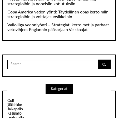
strategioihin ja nopeisiin kotiutuksiin
Copa America vedonlyönti: Täydellinen opas kertoimiin,
strategioihin ja voittajasuosikkeihin
Valioliiga vedonlyönti – Strategiat, kertoimet ja parhaat
vetovihjeet Englannin pääsarjaan Veikkaajat
Search
for:
Kategoriat
Golf
jääkiekko
Jalkapallo
Käsipallo
Lentopallo