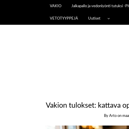
VAKIO
Jalkapallo ja vedonlyönti tutuksi -
VETOTYYPPEJÄ
Uutiset
Vakion tulokset: kattava o
By
Arto
on
maa