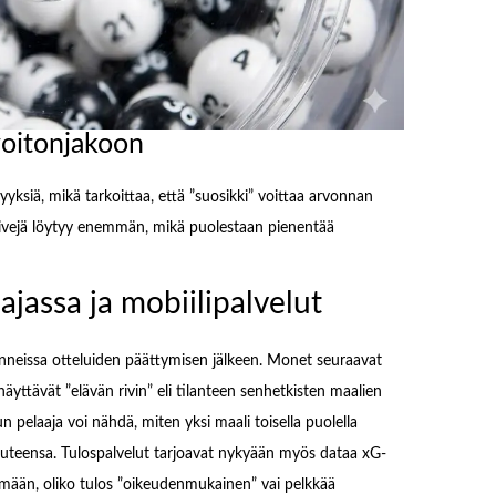
voitonjakoon
ksiä, mikä tarkoittaa, että ”suosikki” voittaa arvonnan
 rivejä löytyy enemmän, mikä puolestaan pienentää
ajassa ja mobiilipalvelut
unneissa otteluiden päättymisen jälkeen. Monet seuraavat
 näyttävät ”elävän rivin” eli tilanteen senhetkisten maalien
un pelaaja voi nähdä, miten yksi maali toisella puolella
uuteensa. Tulospalvelut tarjoavat nykyään myös dataa xG-
mään, oliko tulos ”oikeudenmukainen” vai pelkkää