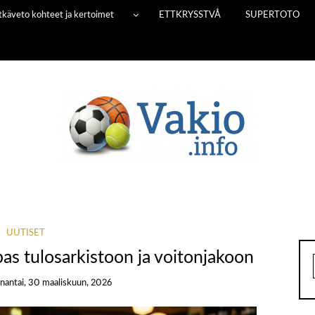
Pitkäveto kohteet ja kertoimet
ETTKRYSSTVÅ
SUPERTOTO
UUTISET
pas tulosarkistoon ja voitonjakoon
nantai, 30 maaliskuun, 2026