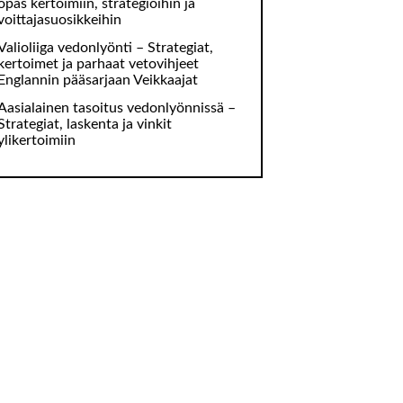
opas kertoimiin, strategioihin ja
voittajasuosikkeihin
Valioliiga vedonlyönti – Strategiat,
kertoimet ja parhaat vetovihjeet
Englannin pääsarjaan Veikkaajat
Aasialainen tasoitus vedonlyönnissä –
Strategiat, laskenta ja vinkit
ylikertoimiin