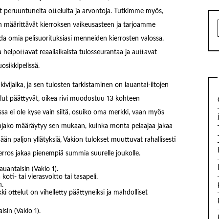
t peruuntuneita otteluita ja arvontoja. Tutkimme myös,
iin määrittävät kierroksen vaikeusasteen ja tarjoamme
da omia pelisuorituksiasi menneiden kierrosten valossa.
a helpottavat reaaliaikaista tulosseurantaa ja auttavat
sikkipelissä.
vijalka, ja sen tulosten tarkistaminen on lauantai-iltojen
ttelut päättyvät, oikea rivi muodostuu 13 kohteen
issa ei ole kyse vain siitä, osuiko oma merkki, vaan myös
tonjako määräytyy sen mukaan, kuinka monta pelaajaa jakaa
ään paljon yllätyksiä, Vakion tulokset muuttuvat rahallisesti
kierros jakaa pienempiä summia suurelle joukolle.
auantaisin (Vakio 1).
oti- tai vierasvoitto tai tasapeli.
n.
ki ottelut on vihelletty päättyneiksi ja mahdolliset
isin (Vakio 1).