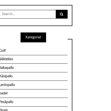
Search
for:
Kategoriat
Golf
jääkiekko
Jalkapallo
Käsipallo
Lentopallo
padel
Pesäpallo
Pingis