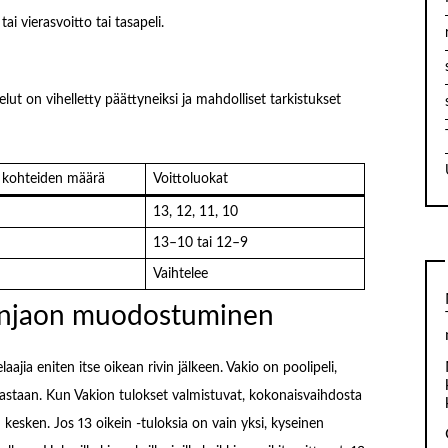
ai vierasvoitto tai tasapeli.
elut on vihelletty päättyneiksi ja mahdolliset tarkistukset
n kohteiden määrä
Voittoluokat
13, 12, 11, 10
13–10 tai 12–9
Vaihtelee
tonjaon muodostuminen
aajia eniten itse oikean rivin jälkeen. Vakio on poolipeli,
 vastaan. Kun Vakion tulokset valmistuvat, kokonaisvaihdosta
 kesken. Jos 13 oikein -tuloksia on vain yksi, kyseinen