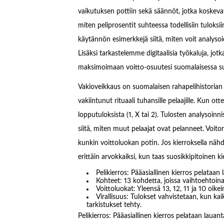
vaikutuksen pottiin sekä säännöt, jotka koskeva
miten peliprosentit suhteessa todellisiin tuloks
käytännön esimerkkejä siitä, miten voit analysoi
Lisäksi tarkastelemme digitaalisia työkaluja, jotk
maksimoimaan voitto-osuutesi suomalaisessa suo
Vakioveikkaus on suomalaisen rahapelihistorian ki
vakiintunut rituaali tuhansille pelaajille. Kun o
lopputuloksista (1, X tai 2). Tulosten analysoinn
siitä, miten muut pelaajat ovat pelanneet. Voi
kunkin voittoluokan potin. Jos kierroksella nähd
erittäin arvokkaiksi, kun taas suosikkipitoinen 
Pelikierros: Pääasiallinen kierros pelataan l
Kohteet: 13 kohdetta, joissa vaihtoehtoina k
Voittoluokat: Yleensä 13, 12, 11 ja 10 oikei
Virallisuus: Tulokset vahvistetaan, kun kaik
tarkistukset tehty.
Pelikierros: Pääasiallinen kierros pelataan lauanta