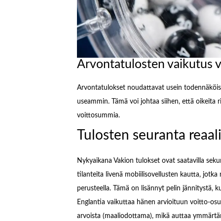
Arvontatulosten vaikutus 
Arvontatulokset noudattavat usein todennäköisyy
useammin. Tämä voi johtaa siihen, että oikeita
voittosummia.
Tulosten seuranta reaali
Nykyaikana Vakion tulokset ovat saatavilla sek
tilanteita livenä mobiilisovellusten kautta, jotka
perusteella. Tämä on lisännyt pelin jännitystä, k
Englantia vaikuttaa hänen arvioituun voitto-os
arvoista (maaliodottama), mikä auttaa ymmärtä