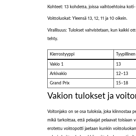
Kohteet: 13 kohdetta, joissa vaihtoehtoina koti- t
Voittoluokat: Yleensä 13, 12, 11 ja 10 oikein.
Virallisuus: Tulokset vahvistetaan, kun kaikki ott
tehty.
Kierrostyyppi
Tyypilline
Vakio 1
13
Arkivakio
12–13
Grand Prix
15–18
Vakion tulokset ja voi
Voitonjako on se osa tuloksia, joka kiinnostaa pel
mikä tarkoittaa, että pelaajat pelaavat toisiaan
erotettu voittopotti jaetaan kunkin voittoluokan