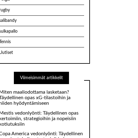
rugby
salibandy
sulkapallo
Tennis
Uutiset
Viimeisimmät artikkelit
Miten maaliodottama lasketaan?
Täydellinen opas xG-tilastoihin ja
niiden hyödyntämiseen
Mestis vedonlyönti: Täydellinen opas
kertoimiin, strategioihin ja nopeisiin
kotiutuksiin
Copa America vedonlyönti: Täydellinen