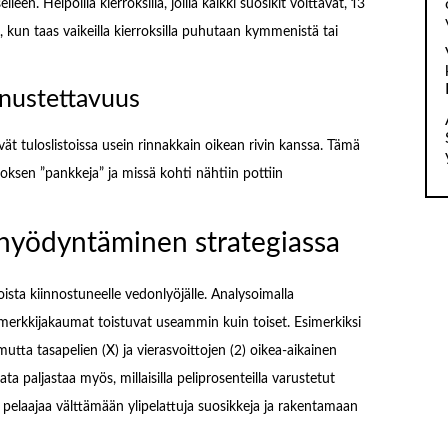
een. Helpoilla kierroksilla, joilla kaikki suosikit voittavat, 13
, kun taas vaikeilla kierroksilla puhutaan kymmenistä tai
nnustettavuus
vät tuloslistoissa usein rinnakkain oikean rivin kanssa. Tämä
ksen ”pankkeja” ja missä kohti nähtiin pottiin
n hyödyntäminen strategiassa
ista kiinnostuneelle vedonlyöjälle. Analysoimalla
yt merkkijakaumat toistuvat useammin kuin toiset. Esimerkiksi
mutta tasapelien (X) ja vierasvoittojen (2) oikea-aikainen
ata paljastaa myös, millaisilla peliprosenteilla varustetut
pelaajaa välttämään ylipelattuja suosikkeja ja rakentamaan