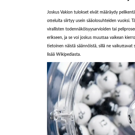
Joskus Vakion tulokset eivät määräydy pelikentäll
otteluita siirtyy usein sääolosuhteiden vuoksi. 
virallisten todennäköisyysarvioiden tai peliprose
erikseen, ja se voi joskus muuttaa vaikean kierr
tietoinen näistä säännöistä, sillä ne vaikuttava
lisää Wikipediasta.