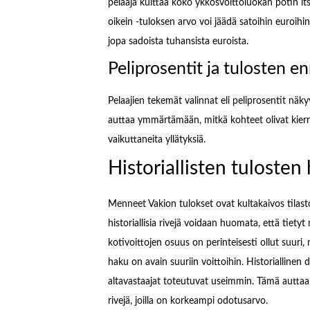
pelaaja kuittaa koko ykkösvoittoluokan potin itsell
oikein -tuloksen arvo voi jäädä satoihin euroihin
jopa sadoista tuhansista euroista.
Peliprosentit ja tulosten e
Pelaajien tekemät valinnat eli peliprosentit näky
auttaa ymmärtämään, mitkä kohteet olivat kierro
vaikuttaneita yllätyksiä.
Historiallisten tuloste
Menneet Vakion tulokset ovat kultakaivos tilasto
historiallisia rivejä voidaan huomata, että tiet
kotivoittojen osuus on perinteisesti ollut suuri, 
haku on avain suuriin voittoihin. Historiallinen d
altavastaajat toteutuvat useimmin. Tämä auttaa 
rivejä, joilla on korkeampi odotusarvo.