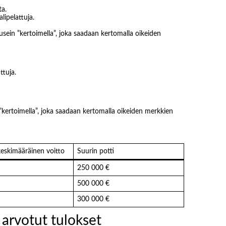
ta.
lipelattuja.
usein ”kertoimella”, joka saadaan kertomalla oikeiden
ttuja.
 ”kertoimella”, joka saadaan kertomalla oikeiden merkkien
keskimääräinen voitto
Suurin potti
250 000 €
500 000 €
300 000 €
 arvotut tulokset