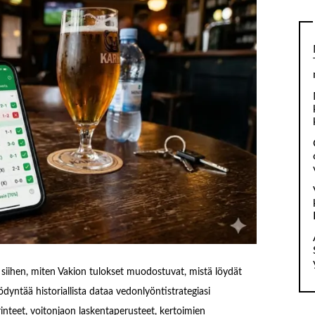
n siihen, miten Vakion tulokset muodostuvat, mistä löydät
yödyntää historiallista dataa vedonlyöntistrategiasi
nteet, voitonjaon laskentaperusteet, kertoimien