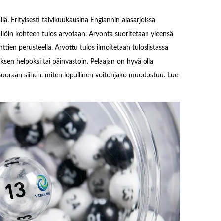
ä. Erityisesti talvikuukausina Englannin alasarjoissa
Tällöin kohteen tulos arvotaan. Arvonta suoritetaan yleensä
nttien perusteella. Arvottu tulos ilmoitetaan tuloslistassa
oksen helpoksi tai päinvastoin. Pelaajan on hyvä olla
t suoraan siihen, miten lopullinen voitonjako muodostuu. Lue