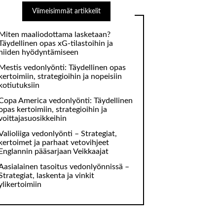
Viimeisimmät artikkelit
Miten maaliodottama lasketaan?
Täydellinen opas xG-tilastoihin ja
niiden hyödyntämiseen
Mestis vedonlyönti: Täydellinen opas
kertoimiin, strategioihin ja nopeisiin
kotiutuksiin
Copa America vedonlyönti: Täydellinen
opas kertoimiin, strategioihin ja
voittajasuosikkeihin
Valioliiga vedonlyönti – Strategiat,
kertoimet ja parhaat vetovihjeet
Englannin pääsarjaan Veikkaajat
Aasialainen tasoitus vedonlyönnissä –
Strategiat, laskenta ja vinkit
ylikertoimiin