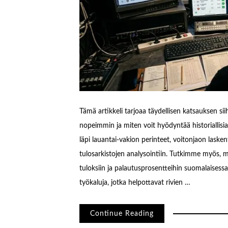
Tämä artikkeli tarjoaa täydellisen katsauksen si
nopeimmin ja miten voit hyödyntää historiallis
läpi lauantai-vakion perinteet, voitonjaon lask
tulosarkistojen analysointiin. Tutkimme myös, mi
tuloksiin ja palautusprosentteihin suomalaisessa p
työkaluja, jotka helpottavat rivien …
Continue Reading