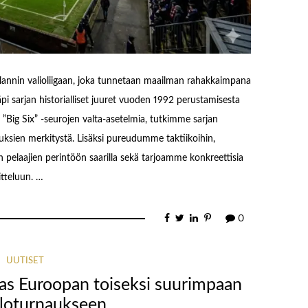
glannin valioliigaan, joka tunnetaan maailman rahakkaimpana
äpi sarjan historialliset juuret vuoden 1992 perustamisesta
”Big Six” -seurojen valta-asetelmia, tutkimme sarjan
ikeuksien merkitystä. Lisäksi pureudumme taktiikoihin,
n pelaajien perintöön saarilla sekä tarjoamme konkreettisia
itteluun. …
0
UUTISET
pas Euroopan toiseksi suurimpaan
lloturnaukseen