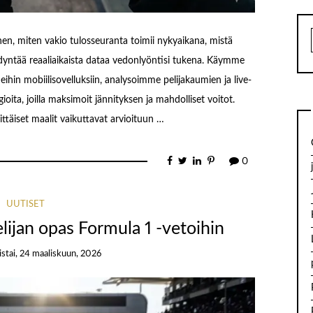
ihen, miten vakio tulosseuranta toimii nykyaikana, mistä
dyntää reaaliaikaista dataa vedonlyöntisi tukena. Käymme
eihin mobiilisovelluksiin, analysoimme pelijakaumien ja live-
oita, joilla maksimoit jännityksen ja mahdolliset voitot.
ttäiset maalit vaikuttavat arvioituun …
0
UUTISET
elijan opas Formula 1 -vetoihin
iistai, 24 maaliskuun, 2026