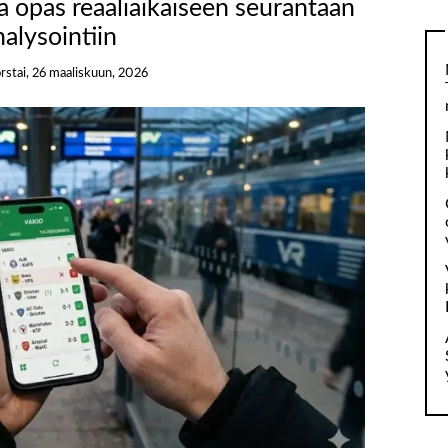
a opas reaaliaikaiseen seurantaan
nalysointiin
orstai, 26 maaliskuun, 2026