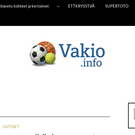
Pitkäveto kohteet ja kertoimet
ETTKRYSSTVÅ
SUPERTOTO
UUTISET