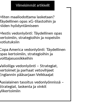
Viimeisimmät artikkelit
Miten maaliodottama lasketaan?
Täydellinen opas xG-tilastoihin ja
niiden hyödyntämiseen
Mestis vedonlyönti: Täydellinen opas
kertoimiin, strategioihin ja nopeisiin
kotiutuksiin
Copa America vedonlyönti: Täydellinen
opas kertoimiin, strategioihin ja
voittajasuosikkeihin
Valioliiga vedonlyönti – Strategiat,
kertoimet ja parhaat vetovihjeet
Englannin pääsarjaan Veikkaajat
Aasialainen tasoitus vedonlyönnissä –
Strategiat, laskenta ja vinkit
ylikertoimiin