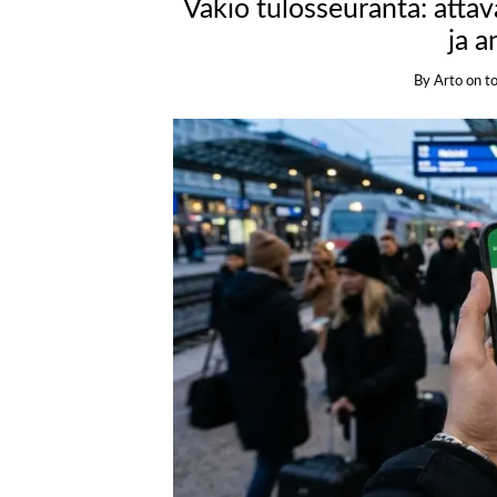
Vakio tulosseuranta: attav
ja a
By
Arto
on
t