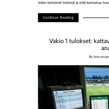
miten kertoimet toimivat ja mitä kannattaa huo
Continue Reading
Vakio 1 tulokset: katta
ana
By
Arto
on
per