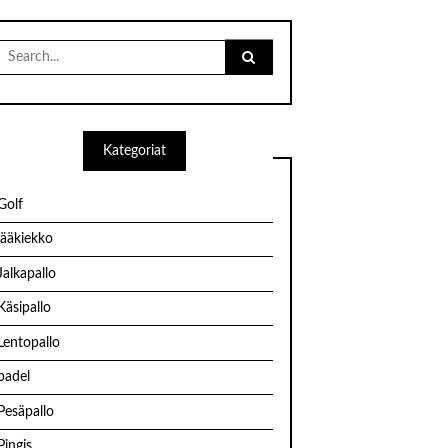
Search
for:
Kategoriat
Golf
jääkiekko
Jalkapallo
Käsipallo
Lentopallo
padel
Pesäpallo
Pingis