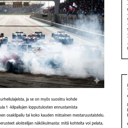
rheilulajeista, ja se on myös suosittu kohde
la 1 -kilpailujen lopputulosten ennustamista
inen osakilpailu tai koko kauden mittainen mestaruustaistelu.
usteet aloittelijan näkökulmasta: mitä kohteita voi pelata,