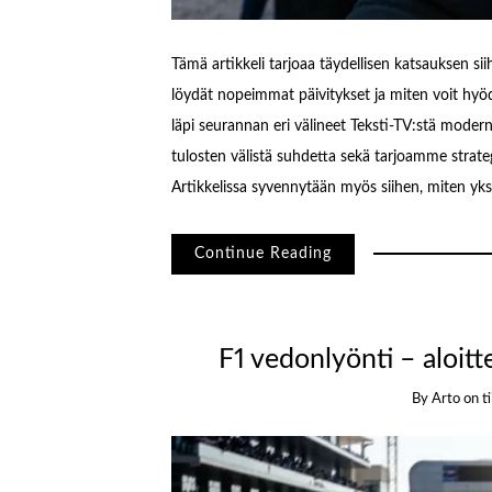
Tämä artikkeli tarjoaa täydellisen katsauksen si
löydät nopeimmat päivitykset ja miten voit hyö
läpi seurannan eri välineet Teksti-TV:stä modern
tulosten välistä suhdetta sekä tarjoamme strategi
Artikkelissa syvennytään myös siihen, miten yksi
Continue Reading
F1 vedonlyönti – aloitt
By
Arto
on
t