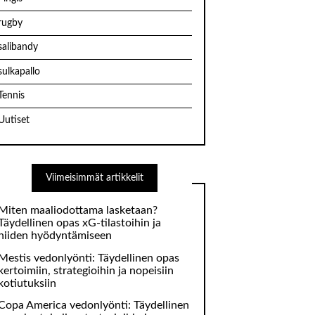
rugby
salibandy
sulkapallo
Tennis
Uutiset
Viimeisimmät artikkelit
Miten maaliodottama lasketaan?
Täydellinen opas xG-tilastoihin ja
niiden hyödyntämiseen
Mestis vedonlyönti: Täydellinen opas
kertoimiin, strategioihin ja nopeisiin
kotiutuksiin
Copa America vedonlyönti: Täydellinen