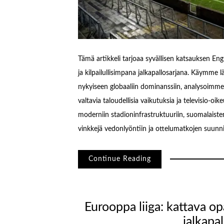
Tämä artikkeli tarjoaa syvällisen katsauksen En
ja kilpailullisimpana jalkapallosarjana. Käymme l
nykyiseen globaaliin dominanssiin, analysoimme 
valtavia taloudellisia vaikutuksia ja televisio-o
moderniin stadioninfrastruktuuriin, suomalaiste
vinkkejä vedonlyöntiin ja ottelumatkojen suunn
Continue Reading
Eurooppa liiga: kattava o
jalkapa