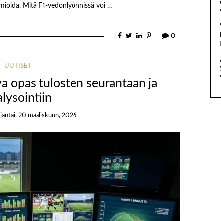
mioida. Mitä F1-vedonlyönnissä voi …
0
UUTISET
va opas tulosten seurantaan ja
lysointiin
jantai, 20 maaliskuun, 2026