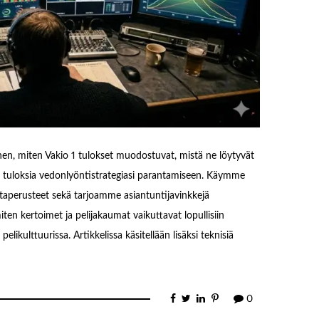
ihen, miten Vakio 1 tulokset muodostuvat, mistä ne löytyvät
ia tuloksia vedonlyöntistrategiasi parantamiseen. Käymme
entaperusteet sekä tarjoamme asiantuntijavinkkejä
ten kertoimet ja pelijakaumat vaikuttavat lopullisiin
elikulttuurissa. Artikkelissa käsitellään lisäksi teknisiä
0