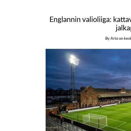
Englannin valioliiga: kat
jalka
By
Arto
on
kesk