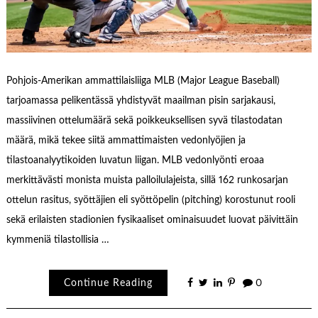
Pohjois-Amerikan ammattilaisliiga MLB (Major League Baseball)
tarjoamassa pelikentässä yhdistyvät maailman pisin sarjakausi,
massiivinen ottelumäärä sekä poikkeuksellisen syvä tilastodatan
määrä, mikä tekee siitä ammattimaisten vedonlyöjien ja
tilastoanalyytikoiden luvatun liigan. MLB vedonlyönti eroaa
merkittävästi monista muista palloilulajeista, sillä 162 runkosarjan
ottelun rasitus, syöttäjien eli syöttöpelin (pitching) korostunut rooli
sekä erilaisten stadionien fysikaaliset ominaisuudet luovat päivittäin
kymmeniä tilastollisia …
Continue Reading
0