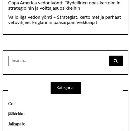
Copa America vedonlyönti: Täydellinen opas kertoimiin,
strategioihin ja voittajasuosikkeihin
Valioliiga vedonlyönti – Strategiat, kertoimet ja parhaat
vetovihjeet Englannin pääsarjaan Veikkaajat
Search
for:
Kategoriat
Golf
jääkiekko
Jalkapallo