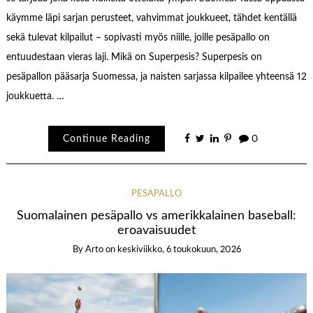
käymme läpi sarjan perusteet, vahvimmat joukkueet, tähdet kentällä
sekä tulevat kilpailut – sopivasti myös niille, joille pesäpallo on
entuudestaan vieras laji. Mikä on Superpesis? Superpesis on
pesäpallon pääsarja Suomessa, ja naisten sarjassa kilpailee yhteensä 12
joukkuetta. …
Continue Reading
0
PESÄPALLO
Suomalainen pesäpallo vs amerikkalainen baseball:
eroavaisuudet
By
Arto
on
keskiviikko, 6 toukokuun, 2026