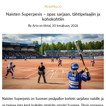
PESÄPALLO
Naisten Superpesis – opas sarjaan, tähtipelaajiin ja
kohokohtiin
By
Arto
on
tiistai, 30 kesäkuun, 2026
Naisten Superpesis on Suomen pesäpallon korkein sarjataso naisille, ja
se tarjoaa joka kesä huikeita otteluita ympäri Suomea. Tässä oppaassa