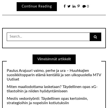
Continue Reading
0
Search
for:
Viimeisimmät artikkelit
Paulus Arajuuri vaimo, perhe ja ura – Huuhkajien
suosikkitopparin elämä kentällä ja sen ulkopuolella MTV
Uutiset
Miten maaliodottama lasketaan? Täydellinen opas xG-
tilastoihin ja niiden hyödyntämiseen
Mestis vedonlyönti: Täydellinen opas kertoimiin,
strategioihin ja nopeisiin kotiutuksiin