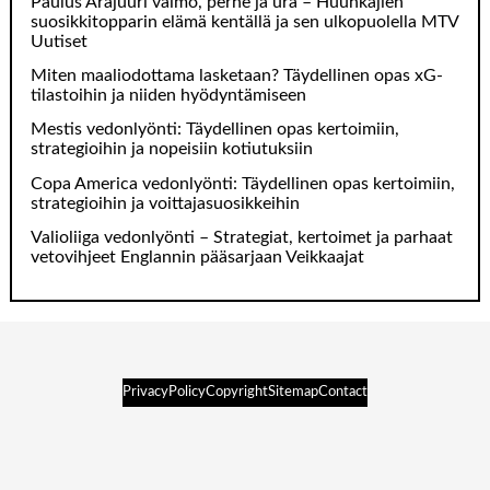
Paulus Arajuuri vaimo, perhe ja ura – Huuhkajien
suosikkitopparin elämä kentällä ja sen ulkopuolella MTV
Uutiset
Miten maaliodottama lasketaan? Täydellinen opas xG-
tilastoihin ja niiden hyödyntämiseen
Mestis vedonlyönti: Täydellinen opas kertoimiin,
strategioihin ja nopeisiin kotiutuksiin
Copa America vedonlyönti: Täydellinen opas kertoimiin,
strategioihin ja voittajasuosikkeihin
Valioliiga vedonlyönti – Strategiat, kertoimet ja parhaat
vetovihjeet Englannin pääsarjaan Veikkaajat
PrivacyPolicy
Copyright
Sitemap
Contact