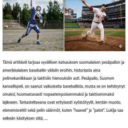
Tämä artikkeli tarjoaa syvällisen katsauksen suomalaisen pesäpallon ja
amerikkalaisen baseballin välisiin eroihin, historiasta aina
pelimekaniikkaan ja taktisiin hienouksiin asti. Pesäpallo, Suomen
kansallispeli, on saanut vaikutteita baseballista, mutta se on kehittynyt
omaksi, huomattavasti nopeatempoisemmaksi ja taktisemmaksi
lajikseen. Tarkasteltavana ovat erityisesti syöttötyylit, kentän muoto,
etenemisreitit sekä pelin säännöt, kuten ”haavat” ja ”palot”. Lukija saa
selkeän käsityksen siitä, …