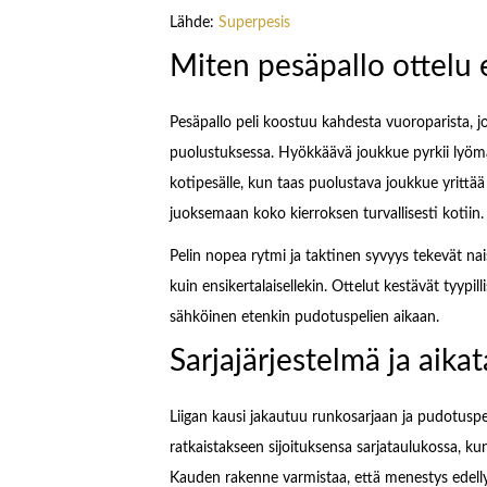
Lähde:
Superpesis
Miten pesäpallo ottelu
Pesäpallo peli koostuu kahdesta vuoroparista, j
puolustuksessa. Hyökkäävä joukkue pyrkii lyöm
kotipesälle, kun taas puolustava joukkue yrittää 
juoksemaan koko kierroksen turvallisesti kotiin.
Pelin nopea rytmi ja taktinen syvyys tekevät nai
kuin ensikertalaisellekin. Ottelut kestävät tyypi
sähköinen etenkin pudotuspelien aikaan.
Sarjajärjestelmä ja aika
Liigan kausi jakautuu runkosarjaan ja pudotuspe
ratkaistakseen sijoituksensa sarjataulukossa, 
Kauden rakenne varmistaa, että menestys edellyt