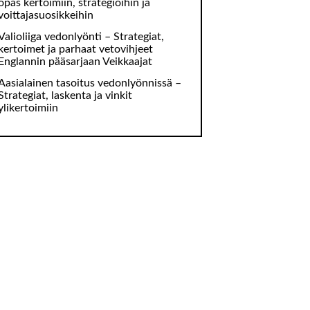
opas kertoimiin, strategioihin ja
voittajasuosikkeihin
Valioliiga vedonlyönti – Strategiat,
kertoimet ja parhaat vetovihjeet
Englannin pääsarjaan Veikkaajat
Aasialainen tasoitus vedonlyönnissä –
Strategiat, laskenta ja vinkit
ylikertoimiin