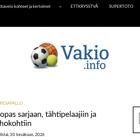
Pitkäveto kohteet ja kertoimet
ETTKRYSSTVÅ
SUPERTOTO
PESÄPALLO
pas sarjaan, tähtipelaajiin ja
hokohtiin
tiistai, 30 kesäkuun, 2026