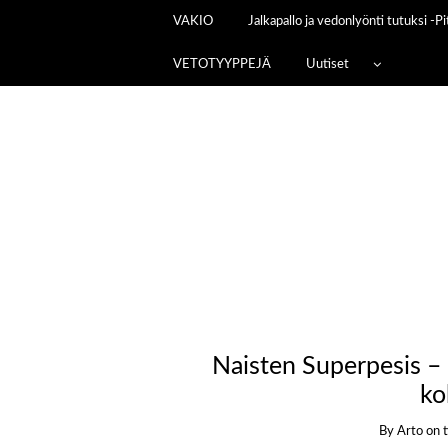
VAKIO
Jalkapallo ja vedonlyönti tutuksi -
VETOTYYPPEJÄ
Uutiset
Naisten Superpesis – o
ko
By
Arto
on