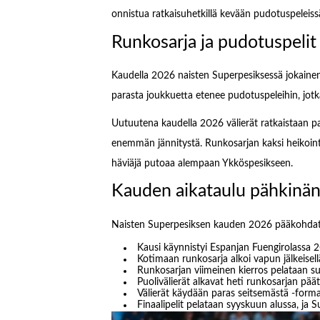
onnistua ratkaisuhetkillä kevään pudotuspeleiss
Runkosarja ja pudotuspelit
Kaudella 2026 naisten Superpesiksessä jokaine
parasta joukkuetta etenee pudotuspeleihin, jotka 
Uutuutena kaudella 2026 välierät ratkaistaan par
enemmän jännitystä. Runkosarjan kaksi heikoin
häviäjä putoaa alempaan Ykköspesikseen.
Kauden aikataulu pähkinä
Naisten Superpesiksen kauden 2026 pääkohdat 
Kausi käynnistyi Espanjan Fuengirolassa 
Kotimaan runkosarja alkoi vapun jälkeisel
Runkosarjan viimeinen kierros pelataan s
Puolivälierät alkavat heti runkosarjan päät
Välierät käydään paras seitsemästä -formaa
Finaalipelit pelataan syyskuun alussa, ja