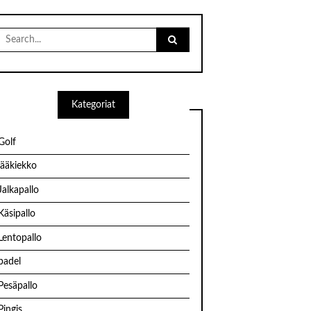
Search
for:
Kategoriat
Golf
jääkiekko
Jalkapallo
Käsipallo
Lentopallo
padel
Pesäpallo
Pingis