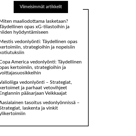
Viimeisimmät artikkelit
Miten maaliodottama lasketaan?
Täydellinen opas xG-tilastoihin ja
niiden hyödyntämiseen
Mestis vedonlyönti: Täydellinen opas
kertoimiin, strategioihin ja nopeisiin
kotiutuksiin
Copa America vedonlyönti: Täydellinen
opas kertoimiin, strategioihin ja
voittajasuosikkeihin
Valioliiga vedonlyönti – Strategiat,
kertoimet ja parhaat vetovihjeet
Englannin pääsarjaan Veikkaajat
Aasialainen tasoitus vedonlyönnissä –
Strategiat, laskenta ja vinkit
ylikertoimiin