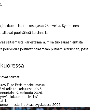
ä.
n joukkue pelaa runkosarjassa 26 ottelua. Kymmenen
alkavat puolivälierä karsinnalla.
as seitsemästä -järjestelmällä, mikä tuo sarjaan entistä
ta joukkuetta joutuvat pelaamaan putoamiskarsinnan, jossa
nkuoressa
ovat selkeät:
2026 Fuge Pesis-tapahtumassa.
lä viikolla toukokuussa 2026.
unnuntaina 9. elokuuta 2026.
yttyä elokuun puolivälissä.
tilla.
 Suomen mestari ratkeaa syyskuussa 2026.