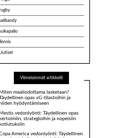
rugby
salibandy
sulkapallo
Tennis
Uutiset
Viimeisimmät artikkelit
Miten maaliodottama lasketaan?
Täydellinen opas xG-tilastoihin ja
niiden hyödyntämiseen
Mestis vedonlyönti: Täydellinen opas
kertoimiin, strategioihin ja nopeisiin
kotiutuksiin
Copa America vedonlyönti: Täydellinen