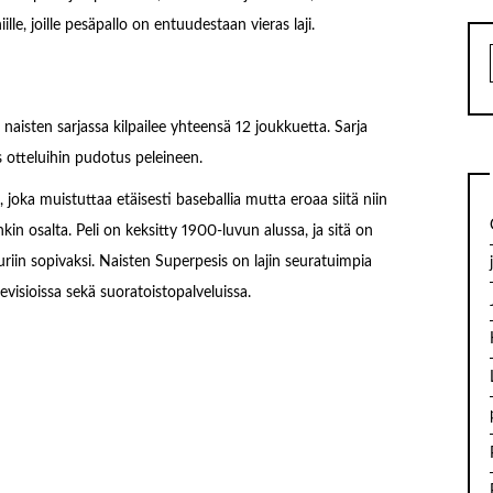
ille, joille pesäpallo on entuudestaan vieras laji.
aisten sarjassa kilpailee yhteensä 12 joukkuetta. Sarja
 otteluihin pudotus peleineen.
 joka muistuttaa etäisesti baseballia mutta eroaa siitä niin
in osalta. Peli on keksitty 1900-luvun alussa, ja sitä on
iin sopivaksi. Naisten Superpesis on lajin seuratuimpia
evisioissa sekä suoratoistopalveluissa.