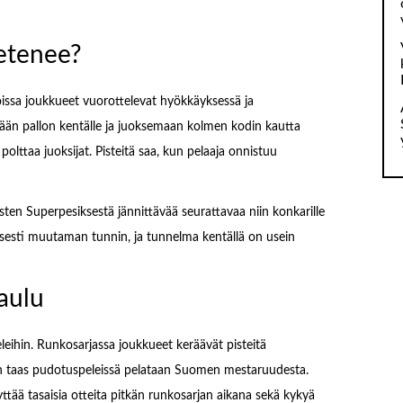
 etenee?
oissa joukkueet vuorottelevat hyökkäyksessä ja
ään pallon kentälle ja juoksemaan kolmen kodin kautta
polttaa juoksijat. Pisteitä saa, kun pelaaja onnistuu
sten Superpesiksestä jännittävää seurattavaa niin konkarille
llisesti muutaman tunnin, ja tunnelma kentällä on usein
taulu
leihin. Runkosarjassa joukkueet keräävät pisteitä
kun taas pudotuspeleissä pelataan Suomen mestaruudesta.
tää tasaisia otteita pitkän runkosarjan aikana sekä kykyä