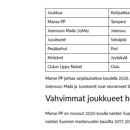
Joukkue
Kotipaikka
Manse PP
Tampere
Joensuun Maila (JoMa)
Joensuu
Jussittaret
Seinäjoki
Pesäkarhut
Pori
Kirittäret
Jyväskylä
Oulun Lippo Naiset
Oulu
Manse PP johtaa sarjataulukkoa kaudella 2026, j
Joensuun Maila ja Jussittaret ovat seuranneet lä
Vahvimmat joukkueet hi
Manse PP on noussut 2020-luvulla naisten Super
naisten Suomen mestaruuden kausilta 2017, 2024