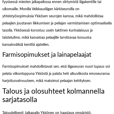
fyysisessä miesten jalkapallossa ennen siirtymistä liigakentille tai
ulkomaille. Monilla Veikkausliigan kärkiseuroilla on
yhteistyösopimuksia Ykkösen seurojen kanssa, mikä mahdollistaa
pelaajien joustavan liikkumisen ja peliajan varmistamisen optimaalisella
tasolla. Ykkösessä korostuu usein taktinen kurinalaisuus ja
taisteluilme, mikä kasvattaa pelaajille tarvittavaa kovuutta
kansainvälisiä kenttiä ajatellen.
Farmisopimukset ja lainapelaajat
Farmisopimukset mahdollistavat sen, että liigaseuran nuori lupaus voi
pelata viikonloppuna Ykköstä ja palata heti alkuviikosta emoseuransa
harjoitusvahvuuteen, mikä maksimoi pelaajan kehityksen.
Talous ja olosuhteet kolmannella
sarjatasolla
Taloudellisesti Jalkapallo Ykkönen on haastava ympäristö.