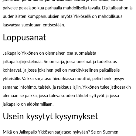
palvelee pelaajapolkua parhaalla mahdollisella tavalla. Digitalisaation ja
uudenlaisten kumppanuuksien myötä Ykkösellä on mahdollisuus
kasvattaa suosiotaan entisestään.
Loppusanat
Jalkapallo Ykkönen on olennainen osa suomalaista
jalkapallojärjestelmää. Se on sarja, jossa unelmat ja todellisuus
kohtaavat, ja jossa jokainen peli on merkityksellinen paikalliselle
yhteisölle. Vaikka sarjataso hierarkiassa muuttui, pelin henki pysyy
samana: intohimo, taistelu ja rakkaus lajiin. Ykkönen tulee jatkossakin
olemaan se paikka, jossa tulevaisuuden tähdet syttyvät ja jossa
jalkapallo on aidoimmillaan.
Usein kysytyt kysymykset
Mikä on Jalkapallo Ykkösen sarjataso nykyään? Se on Suomen