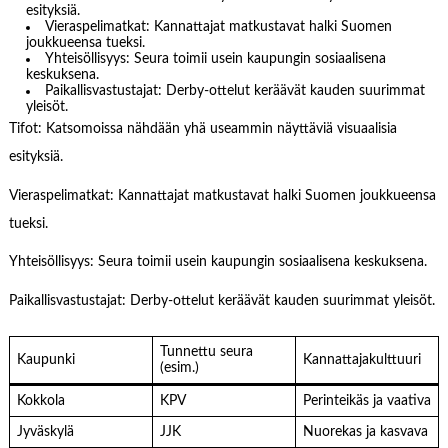
esityksiä.
Vieraspelimatkat: Kannattajat matkustavat halki Suomen
joukkueensa tueksi.
Yhteisöllisyys: Seura toimii usein kaupungin sosiaalisena
keskuksena.
Paikallisvastustajat: Derby-ottelut keräävät kauden suurimmat
yleisöt.
Tifot: Katsomoissa nähdään yhä useammin näyttäviä visuaalisia
esityksiä.
Vieraspelimatkat: Kannattajat matkustavat halki Suomen joukkueensa
tueksi.
Yhteisöllisyys: Seura toimii usein kaupungin sosiaalisena keskuksena.
Paikallisvastustajat: Derby-ottelut keräävät kauden suurimmat yleisöt.
Tunnettu seura
Kaupunki
Kannattajakulttuuri
(esim.)
Kokkola
KPV
Perinteikäs ja vaativa
Jyväskylä
JJK
Nuorekas ja kasvava