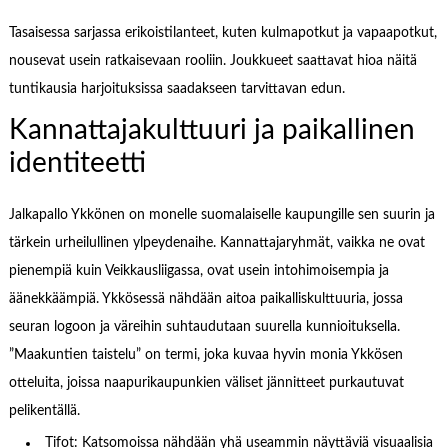
Tasaisessa sarjassa erikoistilanteet, kuten kulmapotkut ja vapaapotkut,
nousevat usein ratkaisevaan rooliin. Joukkueet saattavat hioa näitä
tuntikausia harjoituksissa saadakseen tarvittavan edun.
Kannattajakulttuuri ja paikallinen
identiteetti
Jalkapallo Ykkönen on monelle suomalaiselle kaupungille sen suurin ja
tärkein urheilullinen ylpeydenaihe. Kannattajaryhmät, vaikka ne ovat
pienempiä kuin Veikkausliigassa, ovat usein intohimoisempia ja
äänekkäämpiä. Ykkösessä nähdään aitoa paikalliskulttuuria, jossa
seuran logoon ja väreihin suhtaudutaan suurella kunnioituksella.
”Maakuntien taistelu” on termi, joka kuvaa hyvin monia Ykkösen
otteluita, joissa naapurikaupunkien väliset jännitteet purkautuvat
pelikentällä.
Tifot: Katsomoissa nähdään yhä useammin näyttäviä visuaalisia