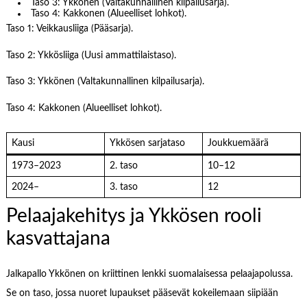
Taso 3: Ykkönen (Valtakunnallinen kilpailusarja).
Taso 4: Kakkonen (Alueelliset lohkot).
Taso 1: Veikkausliiga (Pääsarja).
Taso 2: Ykkösliiga (Uusi ammattilaistaso).
Taso 3: Ykkönen (Valtakunnallinen kilpailusarja).
Taso 4: Kakkonen (Alueelliset lohkot).
Kausi
Ykkösen sarjataso
Joukkuemäärä
1973–2023
2. taso
10–12
2024–
3. taso
12
Pelaajakehitys ja Ykkösen rooli
kasvattajana
Jalkapallo Ykkönen on kriittinen lenkki suomalaisessa pelaajapolussa.
Se on taso, jossa nuoret lupaukset pääsevät kokeilemaan siipiään