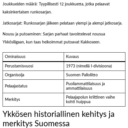
Joukkueiden määrä: Tyypillisesti 12 joukkuetta, jotka pelaavat
kaksinkertaisen runkosarjan.
Jatkosarjat: Runkosarjan jälkeen pelataan ylempi ja alempi jatkosarja.
Nousu ja putoaminen: Sarjan parhaat tavoittelevat nousua
Ykkösliigaan, kun taas heikoimmat putoavat Kakkoseen.
Ominaisuus
Kuvaus
Perustamisvuosi
1973 (nimellä I-divisioona)
Organisoija
Suomen Palloliitto
Puoliammattilaisuus ja
Pelaajastatus
ammattilaisuus
Pelaajapolun kriittinen vaihe
Merkitys
kohti huippua
Ykkösen historiallinen kehitys ja
merkitys Suomessa