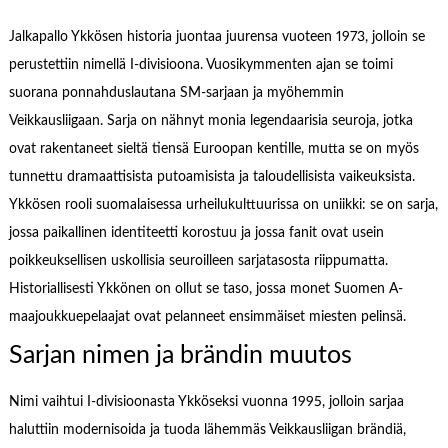
Jalkapallo Ykkösen historia juontaa juurensa vuoteen 1973, jolloin se
perustettiin nimellä I-divisioona. Vuosikymmenten ajan se toimi
suorana ponnahduslautana SM-sarjaan ja myöhemmin
Veikkausliigaan. Sarja on nähnyt monia legendaarisia seuroja, jotka
ovat rakentaneet sieltä tiensä Euroopan kentille, mutta se on myös
tunnettu dramaattisista putoamisista ja taloudellisista vaikeuksista.
Ykkösen rooli suomalaisessa urheilukulttuurissa on uniikki: se on sarja,
jossa paikallinen identiteetti korostuu ja jossa fanit ovat usein
poikkeuksellisen uskollisia seuroilleen sarjatasosta riippumatta.
Historiallisesti Ykkönen on ollut se taso, jossa monet Suomen A-
maajoukkuepelaajat ovat pelanneet ensimmäiset miesten pelinsä.
Sarjan nimen ja brändin muutos
Nimi vaihtui I-divisioonasta Ykköseksi vuonna 1995, jolloin sarjaa
haluttiin modernisoida ja tuoda lähemmäs Veikkausliigan brändiä,