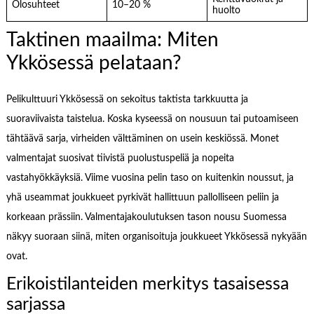
Olosuhteet
10–20 %
huolto
Taktinen maailma: Miten
Ykkösessä pelataan?
Pelikulttuuri Ykkösessä on sekoitus taktista tarkkuutta ja
suoraviivaista taistelua. Koska kyseessä on nousuun tai putoamiseen
tähtäävä sarja, virheiden välttäminen on usein keskiössä. Monet
valmentajat suosivat tiivistä puolustuspeliä ja nopeita
vastahyökkäyksiä. Viime vuosina pelin taso on kuitenkin noussut, ja
yhä useammat joukkueet pyrkivät hallittuun pallolliseen peliin ja
korkeaan prässiin. Valmentajakoulutuksen tason nousu Suomessa
näkyy suoraan siinä, miten organisoituja joukkueet Ykkösessä nykyään
ovat.
Erikoistilanteiden merkitys tasaisessa
sarjassa