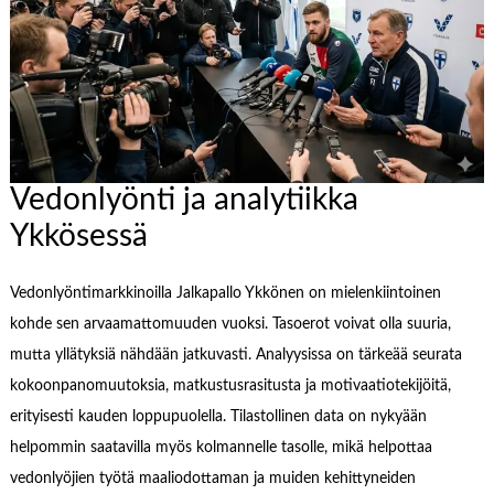
Vedonlyönti ja analytiikka
Ykkösessä
Vedonlyöntimarkkinoilla Jalkapallo Ykkönen on mielenkiintoinen
kohde sen arvaamattomuuden vuoksi. Tasoerot voivat olla suuria,
mutta yllätyksiä nähdään jatkuvasti. Analyysissa on tärkeää seurata
kokoonpanomuutoksia, matkustusrasitusta ja motivaatiotekijöitä,
erityisesti kauden loppupuolella. Tilastollinen data on nykyään
helpommin saatavilla myös kolmannelle tasolle, mikä helpottaa
vedonlyöjien työtä maaliodottaman ja muiden kehittyneiden