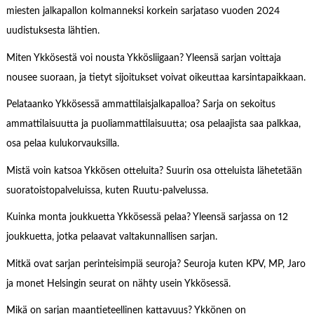
miesten jalkapallon kolmanneksi korkein sarjataso vuoden 2024
uudistuksesta lähtien.
Miten Ykkösestä voi nousta Ykkösliigaan? Yleensä sarjan voittaja
nousee suoraan, ja tietyt sijoitukset voivat oikeuttaa karsintapaikkaan.
Pelataanko Ykkösessä ammattilaisjalkapalloa? Sarja on sekoitus
ammattilaisuutta ja puoliammattilaisuutta; osa pelaajista saa palkkaa,
osa pelaa kulukorvauksilla.
Mistä voin katsoa Ykkösen otteluita? Suurin osa otteluista lähetetään
suoratoistopalveluissa, kuten Ruutu-palvelussa.
Kuinka monta joukkuetta Ykkösessä pelaa? Yleensä sarjassa on 12
joukkuetta, jotka pelaavat valtakunnallisen sarjan.
Mitkä ovat sarjan perinteisimpiä seuroja? Seuroja kuten KPV, MP, Jaro
ja monet Helsingin seurat on nähty usein Ykkösessä.
Mikä on sarjan maantieteellinen kattavuus? Ykkönen on