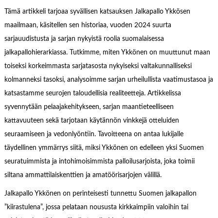
Tämä artikkeli tarjoaa syvällisen katsauksen Jalkapallo Ykkösen
maailmaan, käsitellen sen historiaa, vuoden 2024 suurta
sarjauudistusta ja sarjan nykyistä roolia suomalaisessa
jalkapallohierarkiassa. Tutkimme, miten Ykkönen on muuttunut maan
toiseksi korkeimmasta sarjatasosta nykyiseksi valtakunnalliseksi
kolmanneksi tasoksi, analysoimme sarjan urheilullista vaatimustasoa ja
katsastamme seurojen taloudellisia realiteetteja. Artikkelissa
syvennytään pelaajakehitykseen, sarjan maantieteelliseen
kattavuuteen sekä tarjotaan käytännön vinkkejä otteluiden
seuraamiseen ja vedonlyöntiin. Tavoitteena on antaa lukijalle
täydellinen ymmärrys siitä, miksi Ykkönen on edelleen yksi Suomen
seuratuimmista ja intohimoisimmista palloilusarjoista, joka toimii
siltana ammattilaiskenttien ja amatöörisarjojen välillä.
Jalkapallo Ykkönen on perinteisesti tunnettu Suomen jalkapallon
”kiirastulena”, jossa pelataan noususta kirkkaimpiin valoihin tai