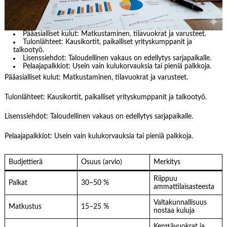
Pääasialliset kulut: Matkustaminen, tilavuokrat ja varusteet.
Tulonlähteet: Kausikortit, paikalliset yrityskumppanit ja
talkootyö.
Lisenssiehdot: Taloudellinen vakaus on edellytys sarjapaikalle.
Pelaajapalkkiot: Usein vain kulukorvauksia tai pieniä palkkoja.
Pääasialliset kulut: Matkustaminen, tilavuokrat ja varusteet.
Tulonlähteet: Kausikortit, paikalliset yrityskumppanit ja talkootyö.
Lisenssiehdot: Taloudellinen vakaus on edellytys sarjapaikalle.
Pelaajapalkkiot: Usein vain kulukorvauksia tai pieniä palkkoja.
Budjettierä
Osuus (arvio)
Merkitys
Riippuu
Palkat
30–50 %
ammattilaisasteesta
Valtakunnallisuus
Matkustus
15–25 %
nostaa kuluja
Kenttävuokrat ja