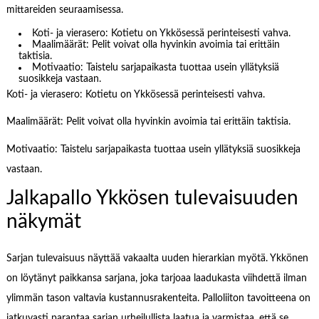
mittareiden seuraamisessa.
Koti- ja vierasero: Kotietu on Ykkösessä perinteisesti vahva.
Maalimäärät: Pelit voivat olla hyvinkin avoimia tai erittäin
taktisia.
Motivaatio: Taistelu sarjapaikasta tuottaa usein yllätyksiä
suosikkeja vastaan.
Koti- ja vierasero: Kotietu on Ykkösessä perinteisesti vahva.
Maalimäärät: Pelit voivat olla hyvinkin avoimia tai erittäin taktisia.
Motivaatio: Taistelu sarjapaikasta tuottaa usein yllätyksiä suosikkeja
vastaan.
Jalkapallo Ykkösen tulevaisuuden
näkymät
Sarjan tulevaisuus näyttää vakaalta uuden hierarkian myötä. Ykkönen
on löytänyt paikkansa sarjana, joka tarjoaa laadukasta viihdettä ilman
ylimmän tason valtavia kustannusrakenteita. Palloliiton tavoitteena on
jatkuvasti parantaa sarjan urheilullista laatua ja varmistaa, että se