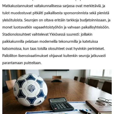
Matkakustannukset valtakunnallisessa sarjassa ovat merkittäviä, ja
tulot muodostuvat pitkälti paikallisesta sponsoroinnista sekä pienistä
yleisötuloista. Seurojen on oltava erittäin tarkkoja budjetoinnissaan, ja
monet luottavatkin vapaaehtoistyöhön ja vahvaan paikallisyhteisöön.
Stadionolosuhteet vaihtelevat Ykkösessä suuresti: joillakin
paikkakunnilla pelataan moderneilla tekonurmilla ja katetuissa
katsomoissa, kun taas toisilla olosuhteet ovat hyvinkin perinteiset.
Palloliiton lisenssivaatimukset ohjaavat kuitenkin seuroja jatkuvasti
parantamaan puitteitaan.