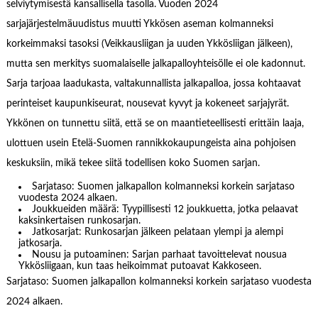
selviytymisestä kansallisella tasolla. Vuoden 2024
sarjajärjestelmäuudistus muutti Ykkösen aseman kolmanneksi
korkeimmaksi tasoksi (Veikkausliigan ja uuden Ykkösliigan jälkeen),
mutta sen merkitys suomalaiselle jalkapalloyhteisölle ei ole kadonnut.
Sarja tarjoaa laadukasta, valtakunnallista jalkapalloa, jossa kohtaavat
perinteiset kaupunkiseurat, nousevat kyvyt ja kokeneet sarjajyrät.
Ykkönen on tunnettu siitä, että se on maantieteellisesti erittäin laaja,
ulottuen usein Etelä-Suomen rannikkokaupungeista aina pohjoisen
keskuksiin, mikä tekee siitä todellisen koko Suomen sarjan.
Sarjataso: Suomen jalkapallon kolmanneksi korkein sarjataso
vuodesta 2024 alkaen.
Joukkueiden määrä: Tyypillisesti 12 joukkuetta, jotka pelaavat
kaksinkertaisen runkosarjan.
Jatkosarjat: Runkosarjan jälkeen pelataan ylempi ja alempi
jatkosarja.
Nousu ja putoaminen: Sarjan parhaat tavoittelevat nousua
Ykkösliigaan, kun taas heikoimmat putoavat Kakkoseen.
Sarjataso: Suomen jalkapallon kolmanneksi korkein sarjataso vuodesta
2024 alkaen.