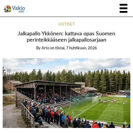
UUTISET
Jalkapallo Ykkönen: kattava opas Suomen
perinteikkääseen jalkapallosarjaan
By
Arto
on
tiistai, 7 huhtikuun, 2026