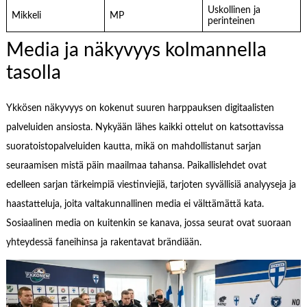
Uskollinen ja
Mikkeli
MP
perinteinen
Media ja näkyvyys kolmannella
tasolla
Ykkösen näkyvyys on kokenut suuren harppauksen digitaalisten
palveluiden ansiosta. Nykyään lähes kaikki ottelut on katsottavissa
suoratoistopalveluiden kautta, mikä on mahdollistanut sarjan
seuraamisen mistä päin maailmaa tahansa. Paikallislehdet ovat
edelleen sarjan tärkeimpiä viestinviejiä, tarjoten syvällisiä analyyseja ja
haastatteluja, joita valtakunnallinen media ei välttämättä kata.
Sosiaalinen media on kuitenkin se kanava, jossa seurat ovat suoraan
yhteydessä faneihinsa ja rakentavat brändiään.