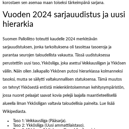
korostaen sen asemaa maan toiseksi tärkeimpänä sarjana.
Vuoden 2024 sarjauudistus ja uusi
hierarkia
Suomen Palloliitto toteutti kaudelle 2024 merkittävän
sarjauudistuksen, jonka tarkoituksena oli tasoittaa tasoeroja ja
parantaa seurojen taloudellista vakautta. Tässä uudistuksessa
perustettiin uusi taso, Ykkösliiga, joka asettui Veikkausliigan ja Ykkösen
väliin. Näin ollen Jalkapallo Ykkönen putosi hierarkiassa kolmanneksi
tasoksi, mutta se säilytti valtakunnallisen statuksensa. Tämä muutos
on tehnyt Ykkösestä entistä mielenkiintoisemman kehitysympäristön,
jossa nuoret pelaajat saavat kovia pelejä laajalla maantieteellisellä
alueella ilman Ykkösliigan valtavia taloudellisia paineita. Lue lisää
Wikipediasta.
Taso 1: Veikkausliiga (Pääsarja).
Taso 2: Ykkösliiga (Uusi ammattilaistaso).