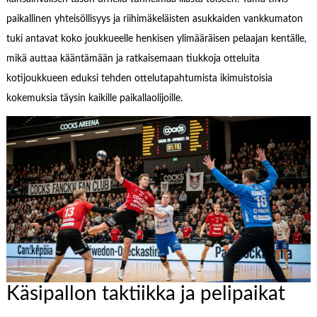
paikallinen yhteisöllisyys ja riihimäkeläisten asukkaiden vankkumaton
tuki antavat koko joukkueelle henkisen ylimääräisen pelaajan kentälle,
mikä auttaa kääntämään ja ratkaisemaan tiukkoja otteluita
kotijoukkueen eduksi tehden ottelutapahtumista ikimuistoisia
kokemuksia täysin kaikille paikallaolijoille.
Käsipallon taktiikka ja pelipaikat