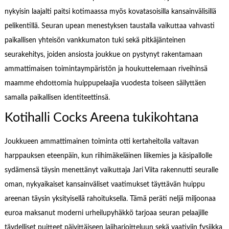
nykyisin laajalti paitsi kotimaassa myös kovatasoisilla kansainvälisillä
pelikentillä. Seuran upean menestyksen taustalla vaikuttaa vahvasti
paikallisen yhteisön vankkumaton tuki sekä pitkäjänteinen
seurakehitys, joiden ansiosta joukkue on pystynyt rakentamaan
ammattimaisen toimintaympäristön ja houkuttelemaan riveihinsä
maamme ehdottomia huippupelaajia vuodesta toiseen säilyttäen
samalla paikallisen identiteettinsä.
Kotihalli Cocks Areena tukikohtana
Joukkueen ammattimainen toiminta otti kertaheitolla valtavan
harppauksen eteenpäin, kun riihimäkeläinen liikemies ja käsipallolle
sydämensä täysin menettänyt vaikuttaja Jari Viita rakennutti seuralle
oman, nykyaikaiset kansainväliset vaatimukset täyttävän huippu
areenan täysin yksityisellä rahoituksella. Tämä peräti neljä miljoonaa
euroa maksanut moderni urheilupyhäkkö tarjoaa seuran pelaajille
täydelliset puitteet päivittäiseen lajiharjoitteluun sekä vaativiin fysiikka