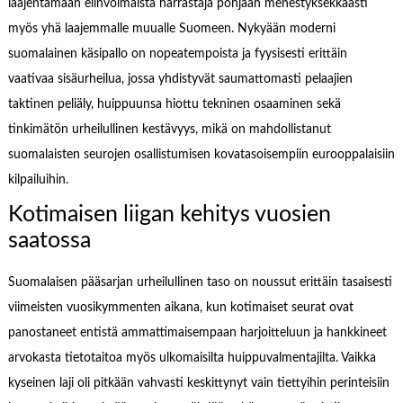
laajentamaan elinvoimaista harrastaja pohjaan menestyksekkäästi
myös yhä laajemmalle muualle Suomeen. Nykyään moderni
suomalainen käsipallo on nopeatempoista ja fyysisesti erittäin
vaativaa sisäurheilua, jossa yhdistyvät saumattomasti pelaajien
taktinen peliäly, huippuunsa hiottu tekninen osaaminen sekä
tinkimätön urheilullinen kestävyys, mikä on mahdollistanut
suomalaisten seurojen osallistumisen kovatasoisempiin eurooppalaisiin
kilpailuihin.
Kotimaisen liigan kehitys vuosien
saatossa
Suomalaisen pääsarjan urheilullinen taso on noussut erittäin tasaisesti
viimeisten vuosikymmenten aikana, kun kotimaiset seurat ovat
panostaneet entistä ammattimaisempaan harjoitteluun ja hankkineet
arvokasta tietotaitoa myös ulkomaisilta huippuvalmentajilta. Vaikka
kyseinen laji oli pitkään vahvasti keskittynyt vain tiettyihin perinteisiin