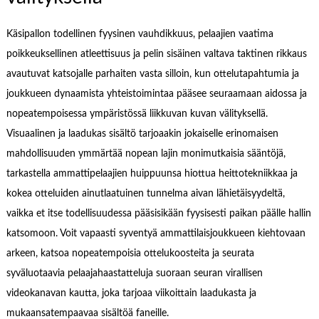
Käsipallon todellinen fyysinen vauhdikkuus, pelaajien vaatima
poikkeuksellinen atleettisuus ja pelin sisäinen valtava taktinen rikkaus
avautuvat katsojalle parhaiten vasta silloin, kun ottelutapahtumia ja
joukkueen dynaamista yhteistoimintaa pääsee seuraamaan aidossa ja
nopeatempoisessa ympäristössä liikkuvan kuvan välityksellä.
Visuaalinen ja laadukas sisältö tarjoaakin jokaiselle erinomaisen
mahdollisuuden ymmärtää nopean lajin monimutkaisia sääntöjä,
tarkastella ammattipelaajien huippuunsa hiottua heittotekniikkaa ja
kokea otteluiden ainutlaatuinen tunnelma aivan lähietäisyydeltä,
vaikka et itse todellisuudessa pääsisikään fyysisesti paikan päälle hallin
katsomoon. Voit vapaasti syventyä ammattilaisjoukkueen kiehtovaan
arkeen, katsoa nopeatempoisia ottelukoosteita ja seurata
syväluotaavia pelaajahaastatteluja suoraan seuran virallisen
videokanavan kautta, joka tarjoaa viikoittain laadukasta ja
mukaansatempaavaa sisältöä faneille.