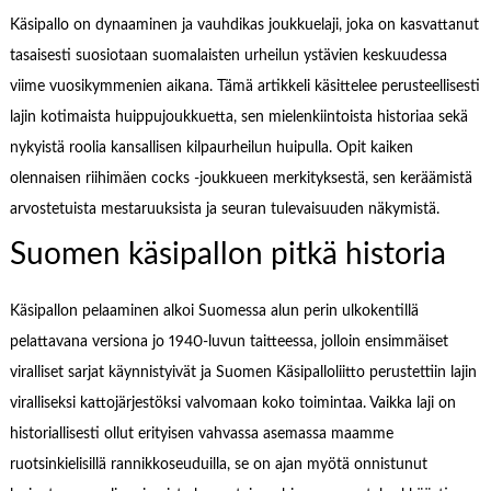
Käsipallo on dynaaminen ja vauhdikas joukkuelaji, joka on kasvattanut
tasaisesti suosiotaan suomalaisten urheilun ystävien keskuudessa
viime vuosikymmenien aikana. Tämä artikkeli käsittelee perusteellisesti
lajin kotimaista huippujoukkuetta, sen mielenkiintoista historiaa sekä
nykyistä roolia kansallisen kilpaurheilun huipulla. Opit kaiken
olennaisen riihimäen cocks -joukkueen merkityksestä, sen keräämistä
arvostetuista mestaruuksista ja seuran tulevaisuuden näkymistä.
Suomen käsipallon pitkä historia
Käsipallon pelaaminen alkoi Suomessa alun perin ulkokentillä
pelattavana versiona jo 1940-luvun taitteessa, jolloin ensimmäiset
viralliset sarjat käynnistyivät ja Suomen Käsipalloliitto perustettiin lajin
viralliseksi kattojärjestöksi valvomaan koko toimintaa. Vaikka laji on
historiallisesti ollut erityisen vahvassa asemassa maamme
ruotsinkielisillä rannikkoseuduilla, se on ajan myötä onnistunut