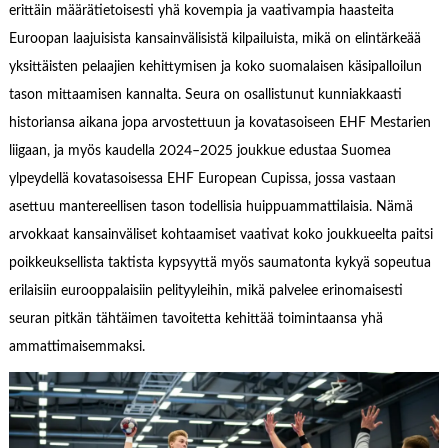
erittäin määrätietoisesti yhä kovempia ja vaativampia haasteita
Euroopan laajuisista kansainvälisistä kilpailuista, mikä on elintärkeää
yksittäisten pelaajien kehittymisen ja koko suomalaisen käsipalloilun
tason mittaamisen kannalta. Seura on osallistunut kunniakkaasti
historiansa aikana jopa arvostettuun ja kovatasoiseen EHF Mestarien
liigaan, ja myös kaudella 2024–2025 joukkue edustaa Suomea
ylpeydellä kovatasoisessa EHF European Cupissa, jossa vastaan
asettuu mantereellisen tason todellisia huippuammattilaisia. Nämä
arvokkaat kansainväliset kohtaamiset vaativat koko joukkueelta paitsi
poikkeuksellista taktista kypsyyttä myös saumatonta kykyä sopeutua
erilaisiin eurooppalaisiin pelityyleihin, mikä palvelee erinomaisesti
seuran pitkän tähtäimen tavoitetta kehittää toimintaansa yhä
ammattimaisemmaksi.