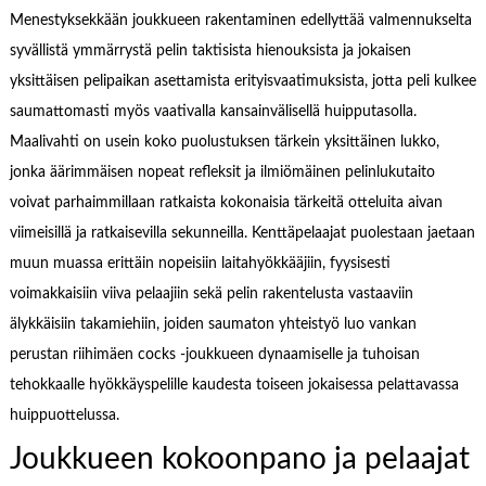
Menestyksekkään joukkueen rakentaminen edellyttää valmennukselta
syvällistä ymmärrystä pelin taktisista hienouksista ja jokaisen
yksittäisen pelipaikan asettamista erityisvaatimuksista, jotta peli kulkee
saumattomasti myös vaativalla kansainvälisellä huipputasolla.
Maalivahti on usein koko puolustuksen tärkein yksittäinen lukko,
jonka äärimmäisen nopeat refleksit ja ilmiömäinen pelinlukutaito
voivat parhaimmillaan ratkaista kokonaisia tärkeitä otteluita aivan
viimeisillä ja ratkaisevilla sekunneilla. Kenttäpelaajat puolestaan jaetaan
muun muassa erittäin nopeisiin laitahyökkääjiin, fyysisesti
voimakkaisiin viiva pelaajiin sekä pelin rakentelusta vastaaviin
älykkäisiin takamiehiin, joiden saumaton yhteistyö luo vankan
perustan riihimäen cocks -joukkueen dynaamiselle ja tuhoisan
tehokkaalle hyökkäyspelille kaudesta toiseen jokaisessa pelattavassa
huippuottelussa.
Joukkueen kokoonpano ja pelaajat