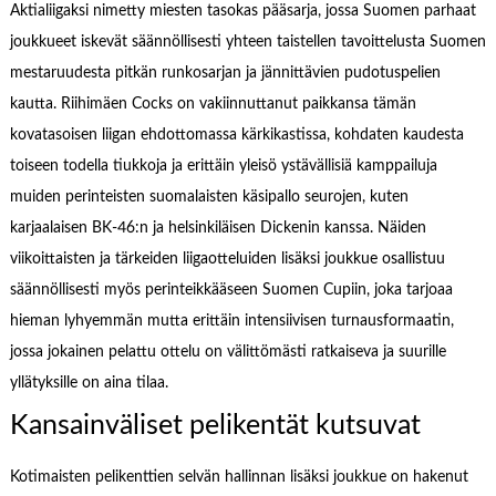
Aktialiigaksi nimetty miesten tasokas pääsarja, jossa Suomen parhaat
joukkueet iskevät säännöllisesti yhteen taistellen tavoittelusta Suomen
mestaruudesta pitkän runkosarjan ja jännittävien pudotuspelien
kautta. Riihimäen Cocks on vakiinnuttanut paikkansa tämän
kovatasoisen liigan ehdottomassa kärkikastissa, kohdaten kaudesta
toiseen todella tiukkoja ja erittäin yleisö ystävällisiä kamppailuja
muiden perinteisten suomalaisten käsipallo seurojen, kuten
karjaalaisen BK-46:n ja helsinkiläisen Dickenin kanssa. Näiden
viikoittaisten ja tärkeiden liigaotteluiden lisäksi joukkue osallistuu
säännöllisesti myös perinteikkääseen Suomen Cupiin, joka tarjoaa
hieman lyhyemmän mutta erittäin intensiivisen turnausformaatin,
jossa jokainen pelattu ottelu on välittömästi ratkaiseva ja suurille
yllätyksille on aina tilaa.
Kansainväliset pelikentät kutsuvat
Kotimaisten pelikenttien selvän hallinnan lisäksi joukkue on hakenut