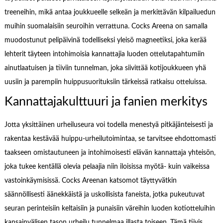
treeneihin, mikä antaa joukkueelle selkeän ja merkittävän kilpailuedun
muihin suomalaisiin seuroihin verrattuna. Cocks Areena on samalla
muodostunut pelipäivinä todelliseksi yleisö magneetiksi, joka kerää
lehterit täyteen intohimoisia kannattajia luoden ottelutapahtumiin
ainutlaatuisen ja tiiviin tunnelman, joka siivittää kotijoukkueen yhä
uusiin ja parempiin huippusuorituksiin tärkeissä ratkaisu otteluissa.
Kannattajakulttuuri ja fanien merkitys
Jotta yksittäinen urheiluseura voi todella menestyä pitkäjänteisesti ja
rakentaa kestävää huippu-urheilutoimintaa, se tarvitsee ehdottomasti
taakseen omistautuneen ja intohimoisesti elävän kannattaja yhteisön,
joka tukee kentällä olevia pelaajia niin iloisissa myötä- kuin vaikeissa
vastoinkäymisissä. Cocks Areenan katsomot täyttyvätkin
säännöllisesti äänekkäistä ja uskollisista faneista, jotka pukeutuvat
seuran perinteisiin keltaisiin ja punaisiin väreihin luoden kotiotteluihin
kansainvälisen tason urheilu tunnelmaa illasta toiseen. Tämä tiivis