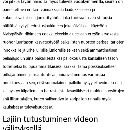
voi jatkua täysin häiriöttä myös tulevilla vuosikymmenillä, seuran on
panostettava erittäin voimakkaasti laadukkaaseen ja
kokonaisvaltaiseen juniorityöhön, joka tuottaa tasaisesti uusia
nälkäisiä kykyjä edustusjoukkueen jokapäiväiseen käyttöön.
Nykypäivän riihimäen cocks tekeekin alueellaan erittäin arvokasta
ruohonjuuritason kasvatustyötä paikallisten nuorten parissa, tarjoten
innokkaille ja urheilullisille junioreille selkeän sekä ammattimaisen
pelaajapolun aina paikallisesta käsipallokoulusta kansallisen tason
todelliseksi huippuammattilaiseksi saakka. Tämä poikkeuksellisen
pitkäjänteinen ja asiantunteva juniorivalmennus varmistaa
onnistuessaan sen, että suomalainen palloilu pysyy elinvoimaisena ja
laji pystyy kilpailemaan harrastajista tasaväkisesti muiden suosittujen
sisä liikuntalajien, kuten salibandyn ja koripallon rinnalla myös
kaukaisessa tulevaisuudessa.
Lajiin tutustuminen videon
välityksellä