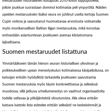
mestaruuden historiallinen kultaputki 2010-luvun loppupuolella,
jolloin joukkue suorastaan dominoi kotimaisia peli ympyröitä. Näiden
upeiden mestaruuksien lisäksi seura on juhlinut useita kertoja Suomen
Cupin voittoa ja saavuttanut huomattavaa arvostusta voittamalla
myös monikansallisen Baltian liigan mestaruuksia, mikä korostaa
entisestään asiantuntevan joukkueen asemaa kiistattomana
lajivaltiaana.
Suomen mestaruudet listattuna
Ymmärtääkseen tämän hienon seuran historiallisen ylivoiman ja
poikkeuksellisen upean menestyskulun kotimaisessa käsipalloilussa, on
katsojan erittäin hyödyllistä tarkastella joukkueen saavuttamia
Suomen mestaruuksia myös täysin konkreettisessa ja selkeässä
muodossa, sillä jatkuva urheilumenestys on vaatinut organisaatiolta
todella valtavaa ja pitkäjänteistä sitoutumista. Alla oleva erittäin
kattava luettelo lista esittelee erittäin selkeästi ne keskeisimmät ja