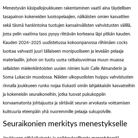
Menestyvän käsipallojoukkueen rakentaminen vaatii aina täydellisen
tasapainon kokeneiden luottopelaajien, nälkäisten omien kasvattien
sekä täsmä hankintoina tuotujen kansainvälisten vahvistusten välillä,
jotta pelin vaatima taso pysyy riittävän korkeana läpi pitkän kauden.
Kauden 2024–2025 uudistetussa kokoonpanossa riihimäen cocks
luottaa vahvasti juuri tällaiseen monipuoliseen ja leveään pelaaja
materiaaliin, johon on tuotu uutta ratkaisuvoimaa muun muassa
sellaisten mielenkiintoisten uusien nimien kuin Calle Almanderin ja
Soma Lukacsin muodossa. Näiden ulkopuolisten huippu vahvistusten
rinnalla joukkueen runko nojaa tiukasti omiin lahjakkaisiin kasvatteihin
ja kokeneisiin seuraikoneihin, jotka tuovat pukukoppiin
korvaamatonta johtajuutta ja siirtävät seuran arvokasta voittamisen
kulttuuria eteenpäin yhä nuoremmille pelaaja sukupolville.
Seuraikonien merkitys menestykselle