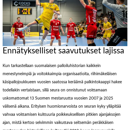
Ennätykselliset saavutukset lajissa
Kun tarkastellaan suomalaisen palloiluhistorian kaikkein
menestyneimpiä ja voitokkaimpia organisaatioita, riihimäkeläisen
käsipallojoukkueen vuosien saatossa keräämä palkintokaappi hakee
todellakin vertaistaan, sillä seura on onnistunut voittamaan
uskomattomat 13 Suomen mestaruutta vuosien 2007 ja 2025
välisenä aikana. Erityisen huomionarvoista on seuran kyky ylläpitää
vahvaa voittamisen kulttuuria poikkeuksellisen pitkien ajanjaksojen
ajan, mistä kertoo selvimmin vaikuttava seitsemän peräkkäisen