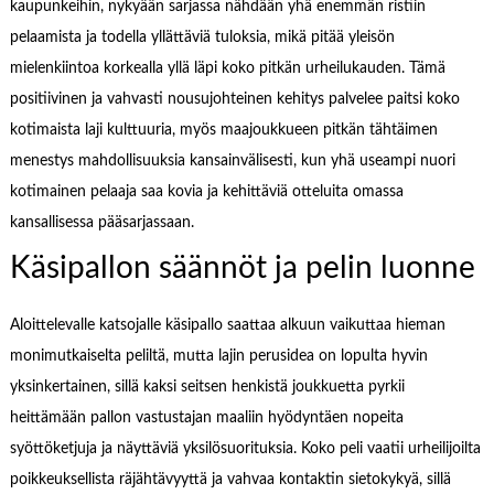
kaupunkeihin, nykyään sarjassa nähdään yhä enemmän ristiin
pelaamista ja todella yllättäviä tuloksia, mikä pitää yleisön
mielenkiintoa korkealla yllä läpi koko pitkän urheilukauden. Tämä
positiivinen ja vahvasti nousujohteinen kehitys palvelee paitsi koko
kotimaista laji kulttuuria, myös maajoukkueen pitkän tähtäimen
menestys mahdollisuuksia kansainvälisesti, kun yhä useampi nuori
kotimainen pelaaja saa kovia ja kehittäviä otteluita omassa
kansallisessa pääsarjassaan.
Käsipallon säännöt ja pelin luonne
Aloittelevalle katsojalle käsipallo saattaa alkuun vaikuttaa hieman
monimutkaiselta peliltä, mutta lajin perusidea on lopulta hyvin
yksinkertainen, sillä kaksi seitsen henkistä joukkuetta pyrkii
heittämään pallon vastustajan maaliin hyödyntäen nopeita
syöttöketjuja ja näyttäviä yksilösuorituksia. Koko peli vaatii urheilijoilta
poikkeuksellista räjähtävyyttä ja vahvaa kontaktin sietokykyä, sillä