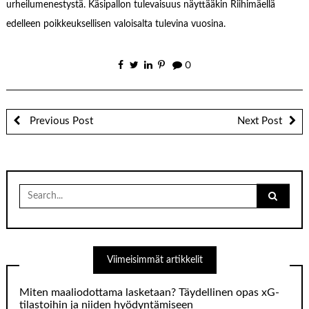
urheilumenestystä. Käsipallon tulevaisuus näyttääkin Riihimäellä
edelleen poikkeuksellisen valoisalta tulevina vuosina.
0
Previous Post
Next Post
Search
for:
Viimeisimmät artikkelit
Miten maaliodottama lasketaan? Täydellinen opas xG-
tilastoihin ja niiden hyödyntämiseen