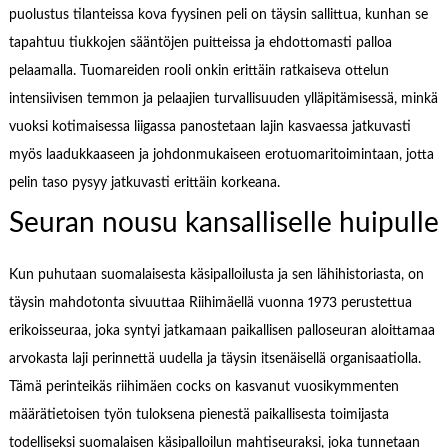
puolustus tilanteissa kova fyysinen peli on täysin sallittua, kunhan se
tapahtuu tiukkojen sääntöjen puitteissa ja ehdottomasti palloa
pelaamalla. Tuomareiden rooli onkin erittäin ratkaiseva ottelun
intensiivisen temmon ja pelaajien turvallisuuden ylläpitämisessä, minkä
vuoksi kotimaisessa liigassa panostetaan lajin kasvaessa jatkuvasti
myös laadukkaaseen ja johdonmukaiseen erotuomaritoimintaan, jotta
pelin taso pysyy jatkuvasti erittäin korkeana.
Seuran nousu kansalliselle huipulle
Kun puhutaan suomalaisesta käsipalloilusta ja sen lähihistoriasta, on
täysin mahdotonta sivuuttaa Riihimäellä vuonna 1973 perustettua
erikoisseuraa, joka syntyi jatkamaan paikallisen palloseuran aloittamaa
arvokasta laji perinnettä uudella ja täysin itsenäisellä organisaatiolla.
Tämä perinteikäs riihimäen cocks on kasvanut vuosikymmenten
määrätietoisen työn tuloksena pienestä paikallisesta toimijasta
todelliseksi suomalaisen käsipalloilun mahtiseuraksi, joka tunnetaan