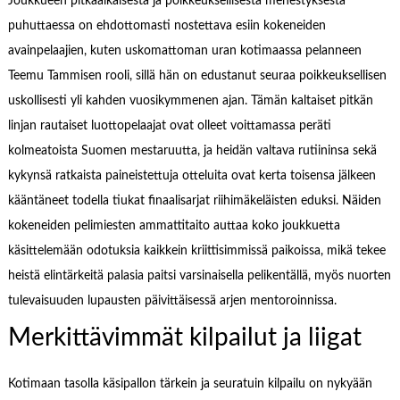
Joukkueen pitkäaikaisesta ja poikkeuksellisesta menestyksestä
puhuttaessa on ehdottomasti nostettava esiin kokeneiden
avainpelaajien, kuten uskomattoman uran kotimaassa pelanneen
Teemu Tammisen rooli, sillä hän on edustanut seuraa poikkeuksellisen
uskollisesti yli kahden vuosikymmenen ajan. Tämän kaltaiset pitkän
linjan rautaiset luottopelaajat ovat olleet voittamassa peräti
kolmeatoista Suomen mestaruutta, ja heidän valtava rutiininsa sekä
kykynsä ratkaista paineistettuja otteluita ovat kerta toisensa jälkeen
kääntäneet todella tiukat finaalisarjat riihimäkeläisten eduksi. Näiden
kokeneiden pelimiesten ammattitaito auttaa koko joukkuetta
käsittelemään odotuksia kaikkein kriittisimmissä paikoissa, mikä tekee
heistä elintärkeitä palasia paitsi varsinaisella pelikentällä, myös nuorten
tulevaisuuden lupausten päivittäisessä arjen mentoroinnissa.
Merkittävimmät kilpailut ja liigat
Kotimaan tasolla käsipallon tärkein ja seuratuin kilpailu on nykyään