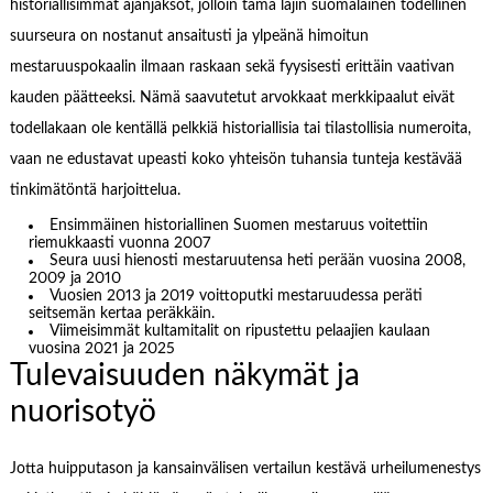
historiallisimmat ajanjaksot, jolloin tämä lajin suomalainen todellinen
suurseura on nostanut ansaitusti ja ylpeänä himoitun
mestaruuspokaalin ilmaan raskaan sekä fyysisesti erittäin vaativan
kauden päätteeksi. Nämä saavutetut arvokkaat merkkipaalut eivät
todellakaan ole kentällä pelkkiä historiallisia tai tilastollisia numeroita,
vaan ne edustavat upeasti koko yhteisön tuhansia tunteja kestävää
tinkimätöntä harjoittelua.
Ensimmäinen historiallinen Suomen mestaruus voitettiin
riemukkaasti vuonna 2007
Seura uusi hienosti mestaruutensa heti perään vuosina 2008,
2009 ja 2010
Vuosien 2013 ja 2019 voittoputki mestaruudessa peräti
seitsemän kertaa peräkkäin.
Viimeisimmät kultamitalit on ripustettu pelaajien kaulaan
vuosina 2021 ja 2025
Tulevaisuuden näkymät ja
nuorisotyö
Jotta huipputason ja kansainvälisen vertailun kestävä urheilumenestys