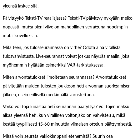
yleensä laskee sitä.
Päivittyykö Teksti-TV reaaliajassa? Teksti-TV päivittyy nykyään melko
nopeasti, mutta pieni viive on mahdollinen verrattuna nopeimpiin
mobiilisovelluksiin.
Mitä teen, jos tulosseurannassa on virhe? Odota aina virallista
tulosvahvistusta. Live-seurannat voivat joskus näyttää maalin, joka
myöhemmin hylätään esimerkiksi VAR-tarkistuksessa.
Miten arvontatulokset ilmoitetaan seurannassa? Arvontatulokset
päivitetään muiden tulosten joukkoon heti arvonnan suorittamisen
jälkeen, usein erillisellä merkinnällä varustettuna.
Voiko voittoja lunastaa heti seurannan päätyttyä? Voittojen maksu
alkaa yleensä heti, kun virallinen voitonjako on vahvistettu, mikä
kestää tyypillisesti 15-60 minuuttia viimeisen ottelun päättymisestä.
Missä voin seurata vakiokimppani etenemistä? Suurin osa