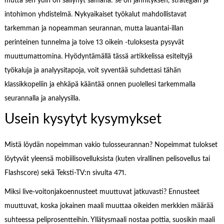
mutta sen ydin on säilynyt samana: se on jännityksen, strategian ja
intohimon yhdistelmä. Nykyaikaiset työkalut mahdollistavat
tarkemman ja nopeamman seurannan, mutta lauantai-illan
perinteinen tunnelma ja toive 13 oikein -tuloksesta pysyvät
muuttumattomina. Hyödyntämällä tässä artikkelissa esiteltyjä
työkaluja ja analyysitapoja, voit syventää suhdettasi tähän
klassikkopeliin ja ehkäpä kääntää onnen puolellesi tarkemmalla
seurannalla ja analyysilla.
Usein kysytyt kysymykset
Mistä löydän nopeimman vakio tulosseurannan? Nopeimmat tulokset
löytyvät yleensä mobiilisovelluksista (kuten virallinen pelisovellus tai
Flashscore) sekä Teksti-TV:n sivulta 471.
Miksi live-voitonjakoennusteet muuttuvat jatkuvasti? Ennusteet
muuttuvat, koska jokainen maali muuttaa oikeiden merkkien määrää
suhteessa peliprosentteihin. Yllätysmaali nostaa pottia, suosikin maali