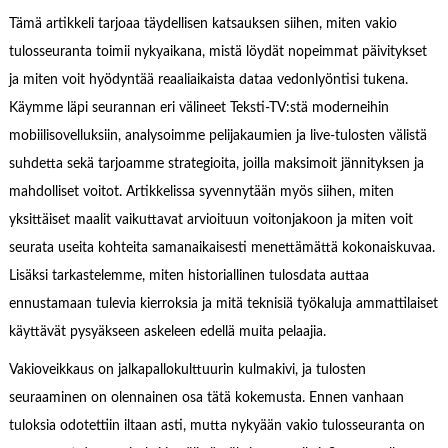
Tämä artikkeli tarjoaa täydellisen katsauksen siihen, miten vakio
tulosseuranta toimii nykyaikana, mistä löydät nopeimmat päivitykset
ja miten voit hyödyntää reaaliaikaista dataa vedonlyöntisi tukena.
Käymme läpi seurannan eri välineet Teksti-TV:stä moderneihin
mobiilisovelluksiin, analysoimme pelijakaumien ja live-tulosten välistä
suhdetta sekä tarjoamme strategioita, joilla maksimoit jännityksen ja
mahdolliset voitot. Artikkelissa syvennytään myös siihen, miten
yksittäiset maalit vaikuttavat arvioituun voitonjakoon ja miten voit
seurata useita kohteita samanaikaisesti menettämättä kokonaiskuvaa.
Lisäksi tarkastelemme, miten historiallinen tulosdata auttaa
ennustamaan tulevia kierroksia ja mitä teknisiä työkaluja ammattilaiset
käyttävät pysyäkseen askeleen edellä muita pelaajia.
Vakioveikkaus on jalkapallokulttuurin kulmakivi, ja tulosten
seuraaminen on olennainen osa tätä kokemusta. Ennen vanhaan
tuloksia odotettiin iltaan asti, mutta nykyään vakio tulosseuranta on