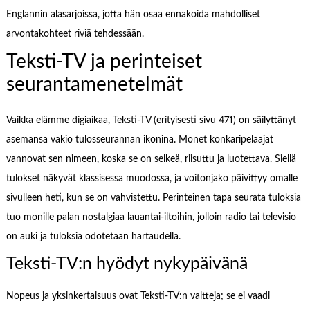
Englannin alasarjoissa, jotta hän osaa ennakoida mahdolliset
arvontakohteet riviä tehdessään.
Teksti-TV ja perinteiset
seurantamenetelmät
Vaikka elämme digiaikaa, Teksti-TV (erityisesti sivu 471) on säilyttänyt
asemansa vakio tulosseurannan ikonina. Monet konkaripelaajat
vannovat sen nimeen, koska se on selkeä, riisuttu ja luotettava. Siellä
tulokset näkyvät klassisessa muodossa, ja voitonjako päivittyy omalle
sivulleen heti, kun se on vahvistettu. Perinteinen tapa seurata tuloksia
tuo monille palan nostalgiaa lauantai-iltoihin, jolloin radio tai televisio
on auki ja tuloksia odotetaan hartaudella.
Teksti-TV:n hyödyt nykypäivänä
Nopeus ja yksinkertaisuus ovat Teksti-TV:n valtteja; se ei vaadi