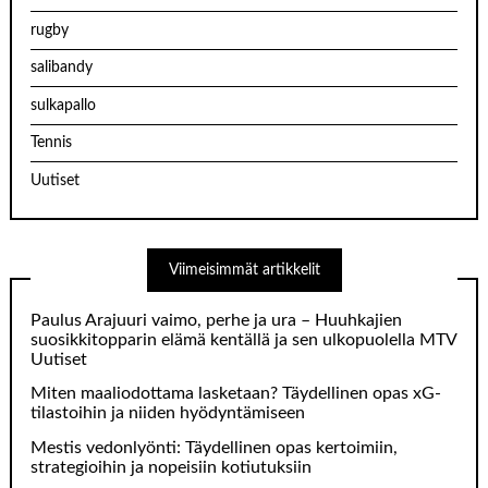
rugby
salibandy
sulkapallo
Tennis
Uutiset
Viimeisimmät artikkelit
Paulus Arajuuri vaimo, perhe ja ura – Huuhkajien
suosikkitopparin elämä kentällä ja sen ulkopuolella MTV
Uutiset
Miten maaliodottama lasketaan? Täydellinen opas xG-
tilastoihin ja niiden hyödyntämiseen
Mestis vedonlyönti: Täydellinen opas kertoimiin,
strategioihin ja nopeisiin kotiutuksiin