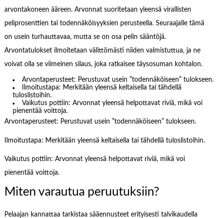
arvontakoneen ääreen. Arvonnat suoritetaan yleensä virallisten
peliprosenttien tai todennäköisyyksien perusteella. Seuraajalle tämä
on usein turhauttavaa, mutta se on osa pelin sääntöjä.
Arvontatulokset ilmoitetaan välittömästi niiden valmistuttua, ja ne
voivat olla se viimeinen silaus, joka ratkaisee täysosuman kohtalon.
Arvontaperusteet: Perustuvat usein ”todennäköiseen” tulokseen.
Ilmoitustapa: Merkitään yleensä keltaisella tai tähdellä
tuloslistoihin.
Vaikutus pottiin: Arvonnat yleensä helpottavat riviä, mikä voi
pienentää voittoja.
Arvontaperusteet: Perustuvat usein ”todennäköiseen” tulokseen.
Ilmoitustapa: Merkitään yleensä keltaisella tai tähdellä tuloslistoihin.
Vaikutus pottiin: Arvonnat yleensä helpottavat riviä, mikä voi
pienentää voittoja.
Miten varautua peruutuksiin?
Pelaajan kannattaa tarkistaa sääennusteet erityisesti talvikaudella