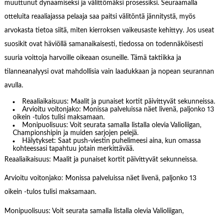
muuttunut dynaamiseksi ja välittömäksi prosessiksi. Seuraamalla
otteluita reaaliajassa pelaaja saa paitsi välitöntä jännitystä, myös
arvokasta tietoa siitä, miten kierroksen vaikeusaste kehittyy. Jos useat
suosikit ovat häviöllä samanaikaisesti, tiedossa on todennäköisesti
suuria voittoja harvoille oikeaan osuneille. Tämä taktiikka ja
tilanneanalyysi ovat mahdollisia vain laadukkaan ja nopean seurannan
avulla.
Reaaliaikaisuus: Maalit ja punaiset kortit päivittyvät sekunneissa.
Arvioitu voitonjako: Monissa palveluissa näet livenä, paljonko 13
oikein -tulos tulisi maksamaan.
Monipuolisuus: Voit seurata samalla listalla olevia Valioliigan,
Championshipin ja muiden sarjojen pelejä.
Hälytykset: Saat push-viestin puhelimeesi aina, kun omassa
kohteessasi tapahtuu jotain merkittävää.
Reaaliaikaisuus: Maalit ja punaiset kortit päivittyvät sekunneissa.
Arvioitu voitonjako: Monissa palveluissa näet livenä, paljonko 13
oikein -tulos tulisi maksamaan.
Monipuolisuus: Voit seurata samalla listalla olevia Valioliigan,