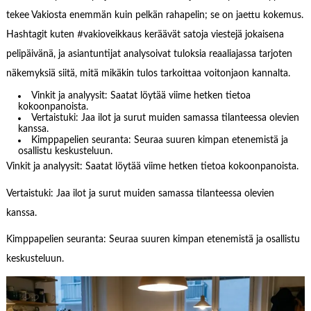
tekee Vakiosta enemmän kuin pelkän rahapelin; se on jaettu kokemus.
Hashtagit kuten #vakioveikkaus keräävät satoja viestejä jokaisena
pelipäivänä, ja asiantuntijat analysoivat tuloksia reaaliajassa tarjoten
näkemyksiä siitä, mitä mikäkin tulos tarkoittaa voitonjaon kannalta.
Vinkit ja analyysit: Saatat löytää viime hetken tietoa
kokoonpanoista.
Vertaistuki: Jaa ilot ja surut muiden samassa tilanteessa olevien
kanssa.
Kimppapelien seuranta: Seuraa suuren kimpan etenemistä ja
osallistu keskusteluun.
Vinkit ja analyysit: Saatat löytää viime hetken tietoa kokoonpanoista.
Vertaistuki: Jaa ilot ja surut muiden samassa tilanteessa olevien
kanssa.
Kimppapelien seuranta: Seuraa suuren kimpan etenemistä ja osallistu
keskusteluun.