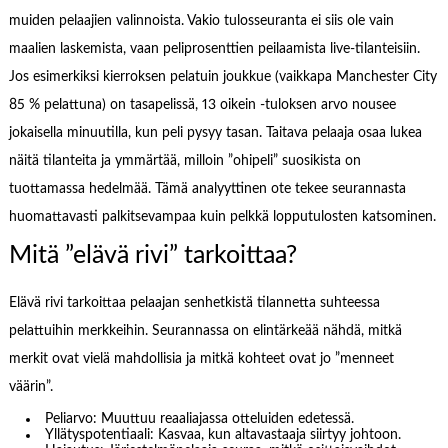
muiden pelaajien valinnoista. Vakio tulosseuranta ei siis ole vain
maalien laskemista, vaan peliprosenttien peilaamista live-tilanteisiin.
Jos esimerkiksi kierroksen pelatuin joukkue (vaikkapa Manchester City
85 % pelattuna) on tasapelissä, 13 oikein -tuloksen arvo nousee
jokaisella minuutilla, kun peli pysyy tasan. Taitava pelaaja osaa lukea
näitä tilanteita ja ymmärtää, milloin ”ohipeli” suosikista on
tuottamassa hedelmää. Tämä analyyttinen ote tekee seurannasta
huomattavasti palkitsevampaa kuin pelkkä lopputulosten katsominen.
Mitä ”elävä rivi” tarkoittaa?
Elävä rivi tarkoittaa pelaajan senhetkistä tilannetta suhteessa
pelattuihin merkkeihin. Seurannassa on elintärkeää nähdä, mitkä
merkit ovat vielä mahdollisia ja mitkä kohteet ovat jo ”menneet
väärin”.
Peliarvo: Muuttuu reaaliajassa otteluiden edetessä.
Yllätyspotentiaali: Kasvaa, kun altavastaaja siirtyy johtoon.