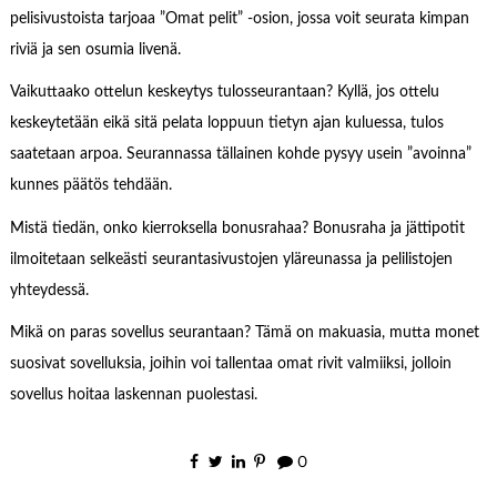
pelisivustoista tarjoaa ”Omat pelit” -osion, jossa voit seurata kimpan
riviä ja sen osumia livenä.
Vaikuttaako ottelun keskeytys tulosseurantaan? Kyllä, jos ottelu
keskeytetään eikä sitä pelata loppuun tietyn ajan kuluessa, tulos
saatetaan arpoa. Seurannassa tällainen kohde pysyy usein ”avoinna”
kunnes päätös tehdään.
Mistä tiedän, onko kierroksella bonusrahaa? Bonusraha ja jättipotit
ilmoitetaan selkeästi seurantasivustojen yläreunassa ja pelilistojen
yhteydessä.
Mikä on paras sovellus seurantaan? Tämä on makuasia, mutta monet
suosivat sovelluksia, joihin voi tallentaa omat rivit valmiiksi, jolloin
sovellus hoitaa laskennan puolestasi.
0