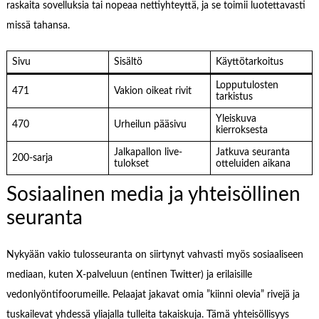
raskaita sovelluksia tai nopeaa nettiyhteyttä, ja se toimii luotettavasti
missä tahansa.
Sivu
Sisältö
Käyttötarkoitus
Lopputulosten
471
Vakion oikeat rivit
tarkistus
Yleiskuva
470
Urheilun pääsivu
kierroksesta
Jalkapallon live-
Jatkuva seuranta
200-sarja
tulokset
otteluiden aikana
Sosiaalinen media ja yhteisöllinen
seuranta
Nykyään vakio tulosseuranta on siirtynyt vahvasti myös sosiaaliseen
mediaan, kuten X-palveluun (entinen Twitter) ja erilaisille
vedonlyöntifoorumeille. Pelaajat jakavat omia ”kiinni olevia” rivejä ja
tuskailevat yhdessä yliajalla tulleita takaiskuja. Tämä yhteisöllisyys