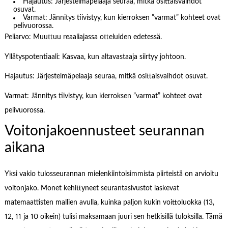
Hajautus: Järjestelmäpelaaja seuraa, mitkä osittaisvaihdot
osuvat.
Varmat: Jännitys tiivistyy, kun kierroksen ”varmat” kohteet ovat
pelivuorossa.
Peliarvo: Muuttuu reaaliajassa otteluiden edetessä.
Yllätyspotentiaali: Kasvaa, kun altavastaaja siirtyy johtoon.
Hajautus: Järjestelmäpelaaja seuraa, mitkä osittaisvaihdot osuvat.
Varmat: Jännitys tiivistyy, kun kierroksen ”varmat” kohteet ovat
pelivuorossa.
Voitonjakoennusteet seurannan
aikana
Yksi vakio tulosseurannan mielenkiintoisimmista piirteistä on arvioitu
voitonjako. Monet kehittyneet seurantasivustot laskevat
matemaattisten mallien avulla, kuinka paljon kukin voittoluokka (13,
12, 11 ja 10 oikein) tulisi maksamaan juuri sen hetkisillä tuloksilla. Tämä