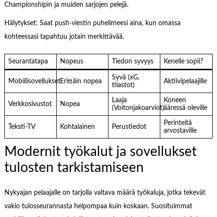
Championshipin ja muiden sarjojen pelejä.
Hälytykset: Saat push-viestin puhelimeesi aina, kun omassa
kohteessasi tapahtuu jotain merkittävää.
Seurantatapa
Nopeus
Tiedon syvyys
Kenelle sopii?
Syvä (xG,
Mobiilisovellukset
Erittäin nopea
Aktiivipelaajille
tilastot)
Laaja
Koneen
Verkkosivustot
Nopea
(Voitonjakoarviot)
ääressä oleville
Perinteitä
Teksti-TV
Kohtalainen
Perustiedot
arvostaville
Modernit työkalut ja sovellukset
tulosten tarkistamiseen
Nykyajan pelaajalle on tarjolla valtava määrä työkaluja, jotka tekevät
vakio tulosseurannasta helpompaa kuin koskaan. Suosituimmat