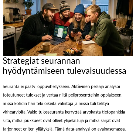
Strategiat seurannan
hyödyntämiseen tulevaisuudessa
Seuranta ei pääty loppuvihellykseen. Aktiivinen pelaaja analysoi
toteutuneet tulokset ja vertaa niitä peliprosentteihin oppiakseen,
missä kohdin hän teki oikeita valintoja ja missä tuli tehtyä
virhearvioita. Vakio tulosseuranta kerryttää arvokasta tietopankkia
siitä, mitkä joukkueet ovat olleet ylipelattuja ja mitkä sarjat ovat
tarjonneet eniten yllätyksiä. Tämä data-analyysi on avainasemassa,