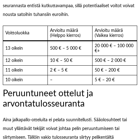
seurannasta entistä kutkuttavampaa, sillä potentiaaliset voitot voivat
nousta satoihin tuhansiin euroihin.
Arvioitu määrä
Arvioitu määrä
Voittoluokka
(Helppo kierros)
(Vaikea kierros)
20 000 € – 100 000
13 oikein
500 € – 5 000 €
€+
12 oikein
10 € – 50 €
500 € – 2 000 €
11 oikein
2 € – 5 €
50 € – 200 €
10 oikein
–
5 € – 20 €
Peruuntuneet ottelut ja
arvontatulosseuranta
Aina jalkapallo-otteluita ei pelata suunnitellusti. Sääolosuhteet tai
muut yllättävät tekijät voivat johtaa pelin peruuntumiseen tai
siirtymiseen. Tällöin vakio tulosseuranta siirtyy pelikentältä