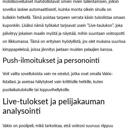
mobiilisovellukset mahdollistavat omien rivien tallentamisen, jolloin
sovellus laskee automaattisesti, kuinka monta oikein sinulla on
kullakin hetkellä. Tämä poistaa tarpeen verrata käsin tuloslistaa omaan
kuponkiin. Lisäksi nämä työkalut tarjoavat usein ”Live-taulukon”, joka
päivittyy jokaisen maalin myötä ja näyttää, mihin suuntaan voittopotti
on liikkumassa. Tämä on erityisen hyödyllistä, jos olet mukana suurissa
kimppapeleissä, joissa jännitys jaetaan muiden pelaajien kanssa.
Push-ilmoitukset ja personointi
Voit valita sovelluksista vain ne ottelut, jotka ovat omalla Vakio-
listallasi, ja asettaa hälytykset vain kriittisille hetkille, kuten
puoliaikatuloksille tai loppuvihellyksille.
Live-tulokset ja pelijakauman
analysointi
Vakio on poolipeli, mikä tarkoittaa, että voittosi suuruus riippuu