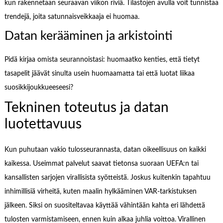
kun rakennetaan seuraavan viikon riviä. Tilastojen avulla voit tunnistaa
trendejä, joita satunnaisveikkaaja ei huomaa.
Datan kerääminen ja arkistointi
Pidä kirjaa omista seurannoistasi: huomaatko kenties, että tietyt
tasapelit jäävät sinulta usein huomaamatta tai että luotat liikaa
suosikkijoukkueeseesi?
Tekninen toteutus ja datan
luotettavuus
Kun puhutaan vakio tulosseurannasta, datan oikeellisuus on kaikki
kaikessa. Useimmat palvelut saavat tietonsa suoraan UEFA:n tai
kansallisten sarjojen virallisista syötteistä. Joskus kuitenkin tapahtuu
inhimillisiä virheitä, kuten maalin hylkääminen VAR-tarkistuksen
jälkeen. Siksi on suositeltavaa käyttää vähintään kahta eri lähdettä
tulosten varmistamiseen, ennen kuin alkaa juhlia voittoa. Virallinen