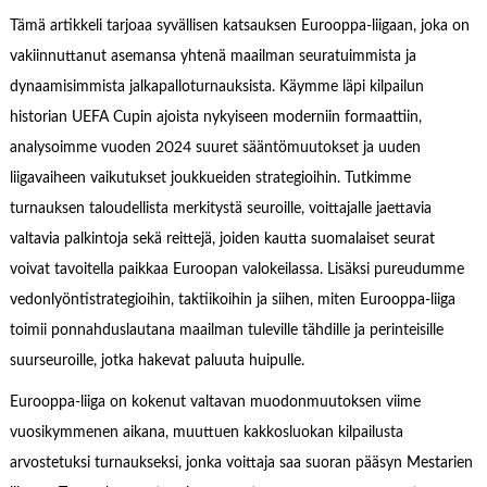
Tämä artikkeli tarjoaa syvällisen katsauksen Eurooppa-liigaan, joka on
vakiinnuttanut asemansa yhtenä maailman seuratuimmista ja
dynaamisimmista jalkapalloturnauksista. Käymme läpi kilpailun
historian UEFA Cupin ajoista nykyiseen moderniin formaattiin,
analysoimme vuoden 2024 suuret sääntömuutokset ja uuden
liigavaiheen vaikutukset joukkueiden strategioihin. Tutkimme
turnauksen taloudellista merkitystä seuroille, voittajalle jaettavia
valtavia palkintoja sekä reittejä, joiden kautta suomalaiset seurat
voivat tavoitella paikkaa Euroopan valokeilassa. Lisäksi pureudumme
vedonlyöntistrategioihin, taktiikoihin ja siihen, miten Eurooppa-liiga
toimii ponnahduslautana maailman tuleville tähdille ja perinteisille
suurseuroille, jotka hakevat paluuta huipulle.
Eurooppa-liiga on kokenut valtavan muodonmuutoksen viime
vuosikymmenen aikana, muuttuen kakkosluokan kilpailusta
arvostetuksi turnaukseksi, jonka voittaja saa suoran pääsyn Mestarien