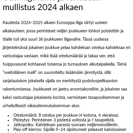
mullistus 2024 alkaen
Kaudesta 2024–2025 alkaen Eurooppa-liiga siirtyi uuteen
aikakauteen, jossa perinteiset neljän joukkueen lohkot poistettiin ja
tilalle tuli yksi suuri 36 joukkueen liigavaihe. Tässä uudessa
järjestelmässä jokainen joukkue pelaa kahdeksan ottelua kahdeksaa eri
vastustajaa vastaan, mikä lisää ottelumäärää ja takaa sen, että
huippuseurat kohtaavat toisensa jo turnauksen alkutaipaleella. Tämä
”sveitsiläinen malli” on suunniteltu lisäämään jännitystä, sillä
sarjataulukon jokaisella sijalla on merkitystä pudotuspelikaavion
rakentumisessa. Joukkueet on jaettu arvontakoreihin, ja jokainen saa
kaksi vastustajaa jokaisesta korista, varmistaen tasapuolisemman ja
urheilullisesti oikeudenmukaisemman alun.
Ottelumäärä: 8 ottelua per joukkue (4 kotona, 4 vieraissa).
Pisteytys: Perinteinen 3 pistettä voitosta ja 1 tasapelistä.
Jatkopolku: Kahdeksan parasta suoraan neljännesvälieriin.
Play-off-kierros: Sijoille 9–24 sijoittuneet pelaavat kaksiosaisen