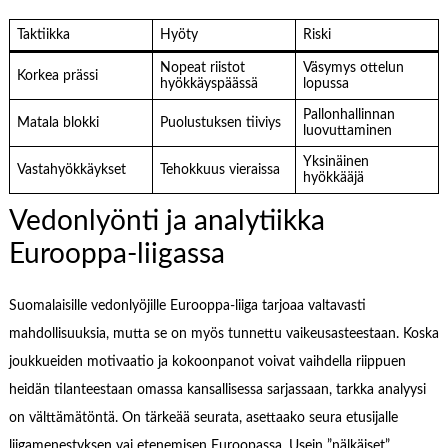
Taktiikka
Hyöty
Riski
Nopeat riistot
Väsymys ottelun
Korkea prässi
hyökkäyspäässä
lopussa
Pallonhallinnan
Matala blokki
Puolustuksen tiiviys
luovuttaminen
Yksinäinen
Vastahyökkäykset
Tehokkuus vieraissa
hyökkääjä
Vedonlyönti ja analytiikka
Eurooppa-liigassa
Suomalaisille vedonlyöjille Eurooppa-liiga tarjoaa valtavasti
mahdollisuuksia, mutta se on myös tunnettu vaikeusasteestaan. Koska
joukkueiden motivaatio ja kokoonpanot voivat vaihdella riippuen
heidän tilanteestaan omassa kansallisessa sarjassaan, tarkka analyysi
on välttämätöntä. On tärkeää seurata, asettaako seura etusijalle
liigamenestyksen vai etenemisen Euroopassa. Usein ”nälkäiset”