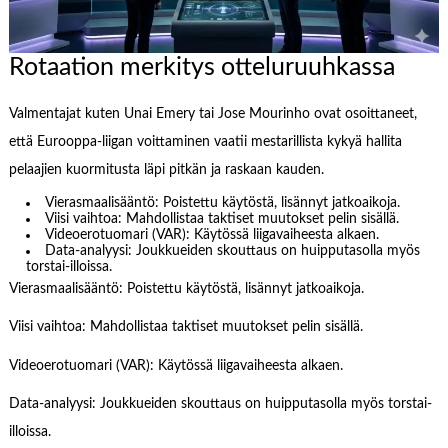
Rotaation merkitys otteluruuhkassa
Valmentajat kuten Unai Emery tai Jose Mourinho ovat osoittaneet,
että Eurooppa-liigan voittaminen vaatii mestarillista kykyä hallita
pelaajien kuormitusta läpi pitkän ja raskaan kauden.
Vierasmaalisääntö: Poistettu käytöstä, lisännyt jatkoaikoja.
Viisi vaihtoa: Mahdollistaa taktiset muutokset pelin sisällä.
Videoerotuomari (VAR): Käytössä liigavaiheesta alkaen.
Data-analyysi: Joukkueiden skouttaus on huipputasolla myös
torstai-illoissa.
Vierasmaalisääntö: Poistettu käytöstä, lisännyt jatkoaikoja.
Viisi vaihtoa: Mahdollistaa taktiset muutokset pelin sisällä.
Videoerotuomari (VAR): Käytössä liigavaiheesta alkaen.
Data-analyysi: Joukkueiden skouttaus on huipputasolla myös torstai-
illoissa.