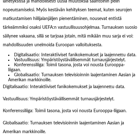
lähetyksissä ja mahdollisesti uusia muutoksia sääntöihin pelin
nopeuttamiseksi. Myös kestävän kehityksen teemat, kuten seurojen
matkustamisen hiilijalanjäljen pienentäminen, nousevat entistä
tärkeämmiksi osaksi UEFA:n vastuullisuusohjelmaa. Turnauksen suosio
säilynee vakaana, sillä se tarjoaa jotain, mitä mikään muu sarja ei voi:
mahdollisuuden unelmoida Euroopan valloituksesta.
Digitalisaatio: Interaktiiviset fanikokemukset ja laajennettu data.
Vastuullisuus: Ympäristöystävällisemmät turnausjärjestelyt.
Konferenssiliiga: Toimii tasona, josta voi nousta Eurooppa-
liigaan.
Globalisaatio: Turnauksen televisioinnin laajentaminen Aasian ja
Amerikan markkinoille.
Digitalisaatio: Interaktiiviset fanikokemukset ja laajennettu data.
Vastuullisuus: Ympäristöystävällisemmät turnausjärjestelyt.
Konferenssiliiga: Toimii tasona, josta voi nousta Eurooppa-liigaan.
Globalisaatio: Turnauksen televisioinnin laajentaminen Aasian ja
Amerikan markkinoille.