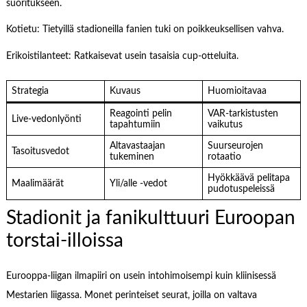
suoritukseen.
Kotietu: Tietyillä stadioneilla fanien tuki on poikkeuksellisen vahva.
Erikoistilanteet: Ratkaisevat usein tasaisia cup-otteluita.
Strategia
Kuvaus
Huomioitavaa
Reagointi pelin
VAR-tarkistusten
Live-vedonlyönti
tapahtumiin
vaikutus
Altavastaajan
Suurseurojen
Tasoitusvedot
tukeminen
rotaatio
Hyökkäävä pelitapa
Maalimäärät
Yli/alle -vedot
pudotuspeleissä
Stadionit ja fanikulttuuri Euroopan
torstai-illoissa
Eurooppa-liigan ilmapiiri on usein intohimoisempi kuin kliinisessä
Mestarien liigassa. Monet perinteiset seurat, joilla on valtava