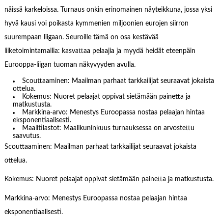
näissä karkeloissa. Turnaus onkin erinomainen näyteikkuna, jossa yksi
hyvä kausi voi poikasta kymmenien miljoonien eurojen siirron
suurempaan liigaan. Seuroille tämä on osa kestävää
liiketoimintamallia: kasvattaa pelaajia ja myydä heidät eteenpäin
Eurooppa-liigan tuoman näkyvyyden avulla.
Scouttaaminen: Maailman parhaat tarkkailijat seuraavat jokaista
ottelua.
Kokemus: Nuoret pelaajat oppivat sietämään painetta ja
matkustusta.
Markkina-arvo: Menestys Euroopassa nostaa pelaajan hintaa
eksponentiaalisesti.
Maalitilastot: Maalikuninkuus turnauksessa on arvostettu
saavutus.
Scouttaaminen: Maailman parhaat tarkkailijat seuraavat jokaista
ottelua.
Kokemus: Nuoret pelaajat oppivat sietämään painetta ja matkustusta.
Markkina-arvo: Menestys Euroopassa nostaa pelaajan hintaa
eksponentiaalisesti.