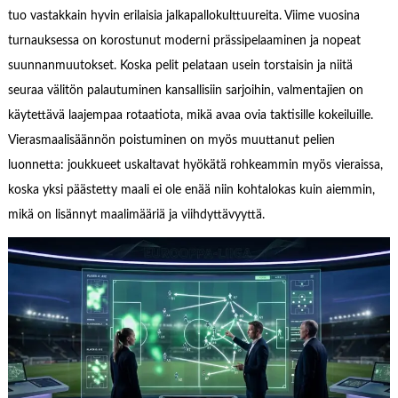
tuo vastakkain hyvin erilaisia jalkapallokulttuureita. Viime vuosina
turnauksessa on korostunut moderni prässipelaaminen ja nopeat
suunnanmuutokset. Koska pelit pelataan usein torstaisin ja niitä
seuraa välitön palautuminen kansallisiin sarjoihin, valmentajien on
käytettävä laajempaa rotaatiota, mikä avaa ovia taktisille kokeiluille.
Vierasmaalisäännön poistuminen on myös muuttanut pelien
luonnetta: joukkueet uskaltavat hyökätä rohkeammin myös vieraissa,
koska yksi päästetty maali ei ole enää niin kohtalokas kuin aiemmin,
mikä on lisännyt maalimääriä ja viihdyttävyyttä.