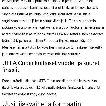
epävirallisen Messukaupunkien cupin. Alun perin UEFA Cup oli
puhdas pudotuspeliturnaus, jossa ei ollut lainkaan lohkovaiheita, ja
siihen osallistuivat ne joukkueet, jotka sijoittuivat kansallisissa
sarjoissaan mestarin jälkeen seuraaville sijoille. Turnaus tunnettiin
pitkään kovatasoisena ja raastavana, sillä cup-muotoinen järjestelmä ei
antanut virheille tilaa. Vuonna 2009 UEFA teki historiallisen päätöksen
brändätä kilpailun uudelleen Eurooppa-liigaksi, ottaen käyttöön
Mestarien liigasta tutun lohkovaiheen, mikä toi turnaukseen vakautta
ja huomattavasti enemmän televisiointituloja seuroille.
UEFA Cupin kultaiset vuodet ja suuret
finaalit
Ennen brändiuudistusta UEFA Cupin finaalit pelattiin kaksiosaisina
(koti- ja vierasottelu), mikä loi ainutlaatuisen jännitteen ja mahdollisti
taktiset shakkipelit kotiyleisön edessä.
Uusi liigavaihe ja formaatin