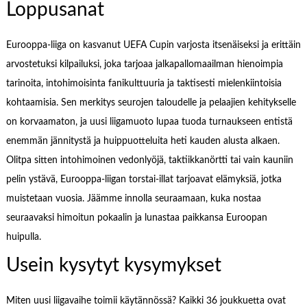
Loppusanat
Eurooppa-liiga on kasvanut UEFA Cupin varjosta itsenäiseksi ja erittäin
arvostetuksi kilpailuksi, joka tarjoaa jalkapallomaailman hienoimpia
tarinoita, intohimoisinta fanikulttuuria ja taktisesti mielenkiintoisia
kohtaamisia. Sen merkitys seurojen taloudelle ja pelaajien kehitykselle
on korvaamaton, ja uusi liigamuoto lupaa tuoda turnaukseen entistä
enemmän jännitystä ja huippuotteluita heti kauden alusta alkaen.
Olitpa sitten intohimoinen vedonlyöjä, taktiikkanörtti tai vain kauniin
pelin ystävä, Eurooppa-liigan torstai-illat tarjoavat elämyksiä, jotka
muistetaan vuosia. Jäämme innolla seuraamaan, kuka nostaa
seuraavaksi himoitun pokaalin ja lunastaa paikkansa Euroopan
huipulla.
Usein kysytyt kysymykset
Miten uusi liigavaihe toimii käytännössä? Kaikki 36 joukkuetta ovat