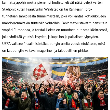
kannattajapohja mutta pienempi budjetti, elävät näitä pelejä varten.
Stadionit kuten Frankfurtin Waldstadion tai Rangersin Ibrox
tunnetaan sähköisestä tunnelmastaan, joka voi kantaa kotijoukkueen
mahdottomaltakin tuntuviin voittoihin. Fanit matkustavat tuhansittain
ympäri Eurooppaa, ja torstai-illoista on muodostunut oma käsitteensä,
joka yhdistää yhteisöllisyyden, jalkapallon ja paikallisen ylpeyden.
UEFA valitsee finaalin isäntäkaupungin useita vuosia etukäteen, mikä
on kaupungille valtava imagollinen ja taloudellinen piriske.