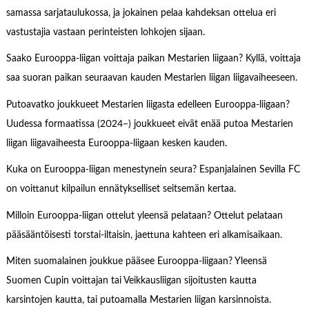
samassa sarjataulukossa, ja jokainen pelaa kahdeksan ottelua eri
vastustajia vastaan perinteisten lohkojen sijaan.
Saako Eurooppa-liigan voittaja paikan Mestarien liigaan? Kyllä, voittaja
saa suoran paikan seuraavan kauden Mestarien liigan liigavaiheeseen.
Putoavatko joukkueet Mestarien liigasta edelleen Eurooppa-liigaan?
Uudessa formaatissa (2024–) joukkueet eivät enää putoa Mestarien
liigan liigavaiheesta Eurooppa-liigaan kesken kauden.
Kuka on Eurooppa-liigan menestynein seura? Espanjalainen Sevilla FC
on voittanut kilpailun ennätykselliset seitsemän kertaa.
Milloin Eurooppa-liigan ottelut yleensä pelataan? Ottelut pelataan
pääsääntöisesti torstai-iltaisin, jaettuna kahteen eri alkamisaikaan.
Miten suomalainen joukkue pääsee Eurooppa-liigaan? Yleensä
Suomen Cupin voittajan tai Veikkausliigan sijoitusten kautta
karsintojen kautta, tai putoamalla Mestarien liigan karsinnoista.