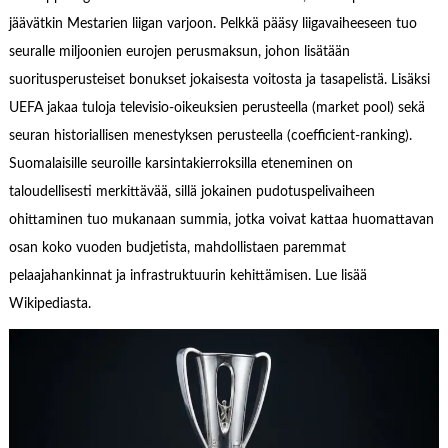
jäävätkin Mestarien liigan varjoon. Pelkkä pääsy liigavaiheeseen tuo
seuralle miljoonien eurojen perusmaksun, johon lisätään
suoritusperusteiset bonukset jokaisesta voitosta ja tasapelistä. Lisäksi
UEFA jakaa tuloja televisio-oikeuksien perusteella (market pool) sekä
seuran historiallisen menestyksen perusteella (coefficient-ranking).
Suomalaisille seuroille karsintakierroksilla eteneminen on
taloudellisesti merkittävää, sillä jokainen pudotuspelivaiheen
ohittaminen tuo mukanaan summia, jotka voivat kattaa huomattavan
osan koko vuoden budjetista, mahdollistaen paremmat
pelaajahankinnat ja infrastruktuurin kehittämisen. Lue lisää
Wikipediasta.