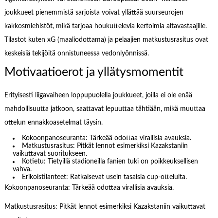
joukkueet pienemmistä sarjoista voivat yllättää suurseurojen
kakkosmiehistöt, mikä tarjoaa houkuttelevia kertoimia altavastaajille.
Tilastot kuten xG (maaliodottama) ja pelaajien matkustusrasitus ovat
keskeisiä tekijöitä onnistuneessa vedonlyönnissä.
Motivaatioerot ja yllätysmomentit
Erityisesti liigavaiheen loppupuolella joukkueet, joilla ei ole enää
mahdollisuutta jatkoon, saattavat lepuuttaa tähtiään, mikä muuttaa
ottelun ennakkoasetelmat täysin.
Kokoonpanoseuranta: Tärkeää odottaa virallisia avauksia.
Matkustusrasitus: Pitkät lennot esimerkiksi Kazakstaniin
vaikuttavat suoritukseen.
Kotietu: Tietyillä stadioneilla fanien tuki on poikkeuksellisen
vahva.
Erikoistilanteet: Ratkaisevat usein tasaisia cup-otteluita.
Kokoonpanoseuranta: Tärkeää odottaa virallisia avauksia.
Matkustusrasitus: Pitkät lennot esimerkiksi Kazakstaniin vaikuttavat