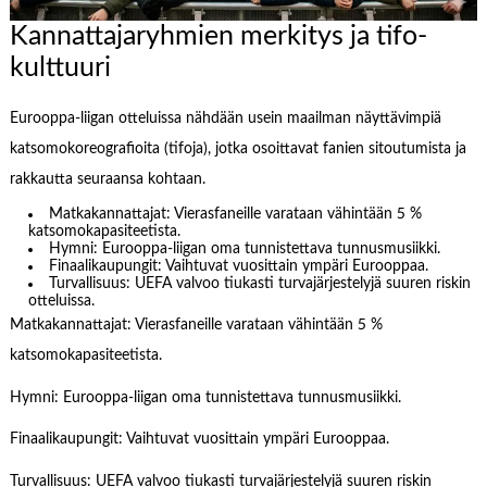
Kannattajaryhmien merkitys ja tifo-
kulttuuri
Eurooppa-liigan otteluissa nähdään usein maailman näyttävimpiä
katsomokoreografioita (tifoja), jotka osoittavat fanien sitoutumista ja
rakkautta seuraansa kohtaan.
Matkakannattajat: Vierasfaneille varataan vähintään 5 %
katsomokapasiteetista.
Hymni: Eurooppa-liigan oma tunnistettava tunnusmusiikki.
Finaalikaupungit: Vaihtuvat vuosittain ympäri Eurooppaa.
Turvallisuus: UEFA valvoo tiukasti turvajärjestelyjä suuren riskin
otteluissa.
Matkakannattajat: Vierasfaneille varataan vähintään 5 %
katsomokapasiteetista.
Hymni: Eurooppa-liigan oma tunnistettava tunnusmusiikki.
Finaalikaupungit: Vaihtuvat vuosittain ympäri Eurooppaa.
Turvallisuus: UEFA valvoo tiukasti turvajärjestelyjä suuren riskin