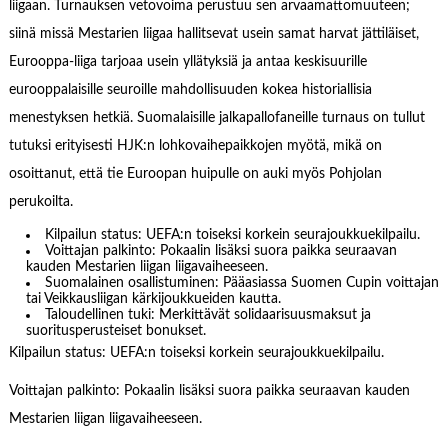
liigaan. Turnauksen vetovoima perustuu sen arvaamattomuuteen;
siinä missä Mestarien liigaa hallitsevat usein samat harvat jättiläiset,
Eurooppa-liiga tarjoaa usein yllätyksiä ja antaa keskisuurille
eurooppalaisille seuroille mahdollisuuden kokea historiallisia
menestyksen hetkiä. Suomalaisille jalkapallofaneille turnaus on tullut
tutuksi erityisesti HJK:n lohkovaihepaikkojen myötä, mikä on
osoittanut, että tie Euroopan huipulle on auki myös Pohjolan
perukoilta.
Kilpailun status: UEFA:n toiseksi korkein seurajoukkuekilpailu.
Voittajan palkinto: Pokaalin lisäksi suora paikka seuraavan
kauden Mestarien liigan liigavaiheeseen.
Suomalainen osallistuminen: Pääasiassa Suomen Cupin voittajan
tai Veikkausliigan kärkijoukkueiden kautta.
Taloudellinen tuki: Merkittävät solidaarisuusmaksut ja
suoritusperusteiset bonukset.
Kilpailun status: UEFA:n toiseksi korkein seurajoukkuekilpailu.
Voittajan palkinto: Pokaalin lisäksi suora paikka seuraavan kauden
Mestarien liigan liigavaiheeseen.