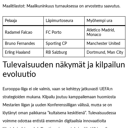
Maalitilastot: Maalikuninkuus turnauksessa on arvostettu saavutus.
Pelaaja
Läpimurtoseura
Myöhempi ura
Atletico Madrid,
Radamel Falcao
FC Porto
Monaco
Bruno Fernandes
Sporting CP
Manchester United
Erling Haaland
RB Salzburg
Dortmund, Man City
Tulevaisuuden näkymät ja kilpailun
evoluutio
Eurooppa-liiga ei ole valmis, vaan se kehittyy jatkuvasti UEFA:n
strategioiden mukana. Kilpailu joutuu kamppailemaan huomiosta
Mestarien liigan ja uuden Konferenssiliigan välissä, mutta se on
löytänyt oman paikkansa ”kultaisena keskitienä”. Tulevaisuudessa
voimme odottaa entistä enemmän digitaalisia innovaatioita