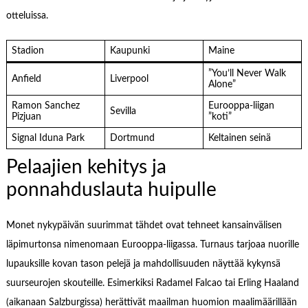
otteluissa.
Stadion
Kaupunki
Maine
”You’ll Never Walk
Anfield
Liverpool
Alone”
Ramon Sanchez
Eurooppa-liigan
Sevilla
Pizjuan
”koti”
Signal Iduna Park
Dortmund
Keltainen seinä
Pelaajien kehitys ja
ponnahduslauta huipulle
Monet nykypäivän suurimmat tähdet ovat tehneet kansainvälisen
läpimurtonsa nimenomaan Eurooppa-liigassa. Turnaus tarjoaa nuorille
lupauksille kovan tason pelejä ja mahdollisuuden näyttää kykynsä
suurseurojen skouteille. Esimerkiksi Radamel Falcao tai Erling Haaland
(aikanaan Salzburgissa) herättivät maailman huomion maalimäärillään