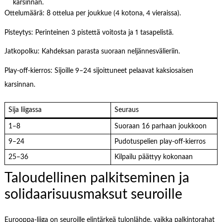
karsinnan.
Ottelumäärä: 8 ottelua per joukkue (4 kotona, 4 vieraissa).
Pisteytys: Perinteinen 3 pistettä voitosta ja 1 tasapelistä.
Jatkopolku: Kahdeksan parasta suoraan neljännesvälieriin.
Play-off-kierros: Sijoille 9–24 sijoittuneet pelaavat kaksiosaisen
karsinnan.
Sija liigassa
Seuraus
1–8
Suoraan 16 parhaan joukkoon
9–24
Pudotuspelien play-off-kierros
25–36
Kilpailu päättyy kokonaan
Taloudellinen palkitseminen ja
solidaarisuusmaksut seuroille
Eurooppa-liiga on seuroille elintärkeä tulonlähde, vaikka palkintorahat