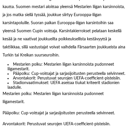
kautta. Suomen mestari aloittaa yleensä Mestarien liigan karsinnoista,
ja jos matka siellä tyssää, joukkue siirtyy Eurooppa-liigan
karsintapoluille. Suoran paikan Eurooppa-liigan karsintoihin saa
yleensä Suomen Cupin voittaja. Karsintakierrokset pelataan keskellä
kesää ja ne vaativat joukkueilta poikkeuksellista kestävyyttä ja
taktiikkaa, sillä vastustajat voivat vaihdella Färsaarten joukkueista aina
Turkin tai Kreikan suurseuroihin.
Mestarien polku: Mestarien liigan karsinnoista pudonneet
liigamestarit.
Pääpolku: Cup-voittajat ja sarjasijoitusten perusteella selvinneet.
Arvontakorit: Perustuvat seurojen UEFA-coefficient-pisteisiin.
Stadionvaatimukset: UEFA asettaa tiukat kriteerit stadionien
laadulle.
Mestarien polku: Mestarien liigan karsinnoista pudonneet
liigamestarit.
Pääpolku: Cup-voittajat ja sarjasijoitusten perusteella selvinneet.
Arvontakorit: Perustuvat seurojen UEFA-coefficient-pisteisiin.