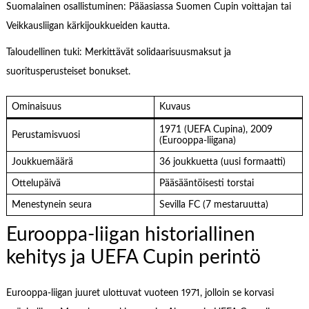
Suomalainen osallistuminen: Pääasiassa Suomen Cupin voittajan tai
Veikkausliigan kärkijoukkueiden kautta.
Taloudellinen tuki: Merkittävät solidaarisuusmaksut ja
suoritusperusteiset bonukset.
Ominaisuus
Kuvaus
1971 (UEFA Cupina), 2009
Perustamisvuosi
(Eurooppa-liigana)
Joukkuemäärä
36 joukkuetta (uusi formaatti)
Ottelupäivä
Pääsääntöisesti torstai
Menestynein seura
Sevilla FC (7 mestaruutta)
Eurooppa-liigan historiallinen
kehitys ja UEFA Cupin perintö
Eurooppa-liigan juuret ulottuvat vuoteen 1971, jolloin se korvasi