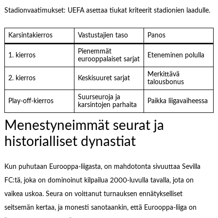
Stadionvaatimukset: UEFA asettaa tiukat kriteerit stadionien laadulle.
Karsintakierros
Vastustajien taso
Panos
Pienemmät
1. kierros
Eteneminen polulla
eurooppalaiset sarjat
Merkittävä
2. kierros
Keskisuuret sarjat
talousbonus
Suurseuroja ja
Play-off-kierros
Paikka liigavaiheessa
karsintojen parhaita
Menestyneimmät seurat ja
historialliset dynastiat
Kun puhutaan Eurooppa-liigasta, on mahdotonta sivuuttaa Sevilla
FC:tä, joka on dominoinut kilpailua 2000-luvulla tavalla, jota on
vaikea uskoa. Seura on voittanut turnauksen ennätykselliset
seitsemän kertaa, ja monesti sanotaankin, että Eurooppa-liiga on