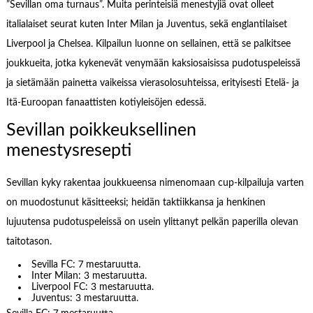
”Sevillan oma turnaus”. Muita perinteisiä menestyjiä ovat olleet
italialaiset seurat kuten Inter Milan ja Juventus, sekä englantilaiset
Liverpool ja Chelsea. Kilpailun luonne on sellainen, että se palkitsee
joukkueita, jotka kykenevät venymään kaksiosaisissa pudotuspeleissä
ja sietämään painetta vaikeissa vierasolosuhteissa, erityisesti Etelä- ja
Itä-Euroopan fanaattisten kotiyleisöjen edessä.
Sevillan poikkeuksellinen
menestysresepti
Sevillan kyky rakentaa joukkueensa nimenomaan cup-kilpailuja varten
on muodostunut käsitteeksi; heidän taktiikkansa ja henkinen
lujuutensa pudotuspeleissä on usein ylittanyt pelkän paperilla olevan
taitotason.
Sevilla FC: 7 mestaruutta.
Inter Milan: 3 mestaruutta.
Liverpool FC: 3 mestaruutta.
Juventus: 3 mestaruutta.